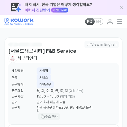
KO
EN
View in English
[서울드래곤시티] F&B Service
서부티엔디
계약형태
계약직
직종
서비스
근무형태
대면근무
근무요일
월, 화, 수, 목, 금, 토, 일
(협의 가능)
근무시간
15:00 ~ 15:00
(협의 가능)
급여
급여 회사 내규에 따름
근무지
서울 용산구 청파로20길 95 서울드래곤시
티
주소 복사