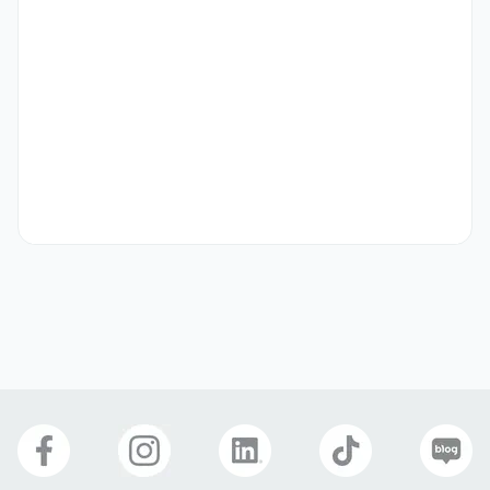
신입 / 경력 3년 이상

대학졸업(2,3년)이상, 졸업 예정자 지원가능

※이런 분과 함께하고 싶습니다

밝고 적극적인 서비스 응대가 가능하신 분

다양한 고객과의 커뮤니케이션을 즐기시는 분

호텔 서비스 분야에서 성장하고 싶은 분

글로벌 호텔 환경에서 경험을 쌓고 싶은 분
우대 사항
※우대 사항

서비스 마인드 및 커뮤니케이션 역량 보유자

호텔 및 외식 관련 학과 전공자

외국어 가능자(영어, 중국어 등)

호텔 및 식음 서비스 경험자 우대
기타
→이력서가 접수되면 심사를 거쳐 서류전형 통과자한테 개별 연락

→취업 가능한 비자 소유자
