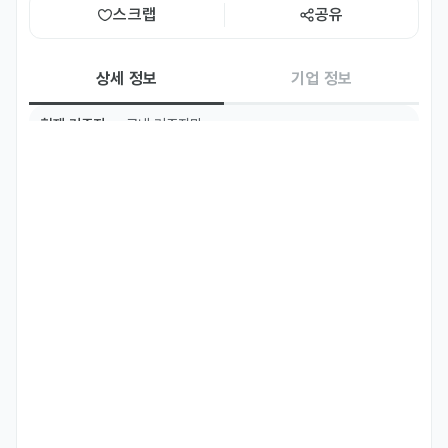
스크랩
공유
상세 정보
기업 정보
현재 거주지
국내 거주자만
TOPIK
TOPIK 3급 이상
필수 언어
한국어
영어
Fluent
Intermediate
우대 언어
중국어
일본어
Intermediate
Intermediate
프랑스어
Fluent
주요 업무
※주요 업무

레스토랑 및 업장 고객 응대

메뉴 및 프로모션 안내

테이블 세팅 및 서비스 운영

식음 매장 오픈/마감 관리

고객 문의 응대 및 서비스 지원

연회 및 이벤트 서비스 지원
자격 요건
※자격요건
