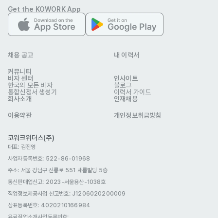
Get the KOWORK App
혜택 및 복지

• 교육/생활 : 우수사원시상식, 신규 입사자 교육(OJT), 직무능력향상
교육, 리더십 강화교육, 외국어 교육 지원, 교육비 지원, 구내식당(사원
채용 공고
내 이력서
식당), 점심식사 제공, 저녁식사 제공, 아침식사 제공

커뮤니티
비자 센터
인사이트
• 리프레시 : 연차, 경조휴가제, 근로자의날 휴무, 산전 후 휴가, 육아휴
한국의 모든 비자
블로그
통합신청서 생성기
이력서 가이드
직, 남성출산휴가

회사소개
인재채용
• 급여제도 : 퇴직연금, 인센티브제, 상여금, 장기근속자 포상, 우수사
이용약관
개인정보취급방침
원포상, 퇴직금, 성과급, 야근수당, 휴일(특근)수당, 연차수당, 직책수
당, 자격증수당, 4대 보험

코워크위더스(주)
대표: 김진영
• 지원금/보험 : 각종 경조사 지원, 주요 제품 직원 할인

사업자등록번호: 522-86-01968
• 조직 문화 : 노조/노사협의회, 수평적 조직문화, 회식강요 안함, 자유
주소: 서울 강남구 선릉로 551 새롬빌딩 5층
로운 연차사용

통신판매업신고
: 2023-서울용산-1038호
• 선물 : 명절선물/귀향비

직업정보제공사업 신고번호: J1206020200009
• 근무 환경 : 유니폼지급, 사원증, 자회사 제품할인, 사무용품 지급

상표등록번호: 4020210166984
• 출퇴근 : 야간교통비지급, 주 52시간제 준수
유료직업소개사업등록번호
: