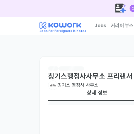
Jobs
커리어 부스
Jobs For Foreigners In Korea
한국 기업이 신뢰하는 외
칭기스행정사사무소 프리랜서 
칭기스 행정사 사무소
상세 정보
TOPIK
TOPIK 4급 이상
국적
네팔
몽골
태국
주요 업무
1. 전남과학대학교 골프레저과 신입생 모집 홍