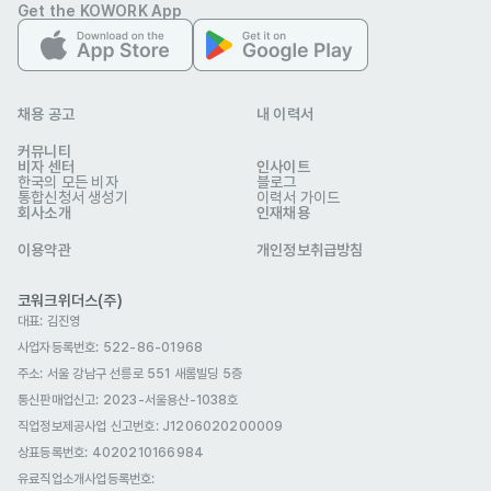
Get the KOWORK App
채용 공고
내 이력서
커뮤니티
비자 센터
인사이트
한국의 모든 비자
블로그
통합신청서 생성기
이력서 가이드
회사소개
인재채용
이용약관
개인정보취급방침
코워크위더스(주)
대표: 김진영
사업자등록번호: 522-86-01968
주소: 서울 강남구 선릉로 551 새롬빌딩 5층
통신판매업신고
: 2023-서울용산-1038호
직업정보제공사업 신고번호: J1206020200009
상표등록번호: 4020210166984
유료직업소개사업등록번호
: