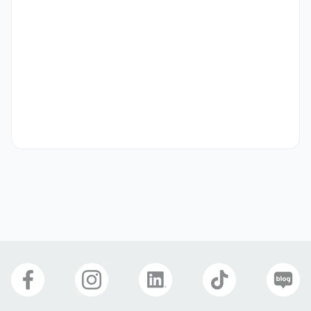
비자 상관없음
복리 후생
식사 제공
4대보험
자기소개서
선택 제출
신진미통닭 영천점
업종
숙박·외식
연락처
010-5716-2520
이메일
moog0532@naver.com
회사 위치
경기 화성시 동탄구 지산2길 30-1 1층
본 채용정보는 코워크위더스(주)의 동의 없이 무단전재, 재배포, 재가공할 수 없
으며, 구직활동 이외의 용도로 사용할 수 없습니다.