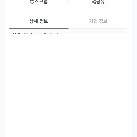
스크랩
공유
상세 정보
기업 정보
현재 거주지
국내 거주자만
필수 언어
한국어
Basic
주요 업무
신진미통닭 영천점은 2동탄 영천동에 위치해있습니다.

치킨전문점으로 주방에서 함께 일할 직원을 구합니다.

월요일 정기휴무이며 15시부터 24시까지 근무입니다. 시급은 11,000
원입니다.

저녁식사 제공합니다.
자격 요건
인터넷에서 신진미통닭영천점 위치 확인하시고 출퇴근 가능하신분만 
지원부탁드립니다.
우대 사항
경력자 우대
선호 비자