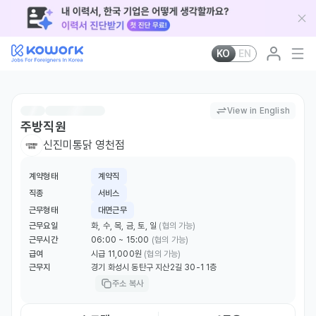
KO
EN
View in English
주방직원
신진미통닭 영천점
계약형태
계약직
직종
서비스
근무형태
대면근무
근무요일
화, 수, 목, 금, 토, 일
(협의 가능)
근무시간
06:00 ~ 15:00
(협의 가능)
급여
시급 11,000원
(협의 가능)
근무지
경기 화성시 동탄구 지산2길 30-1 1층
주소 복사