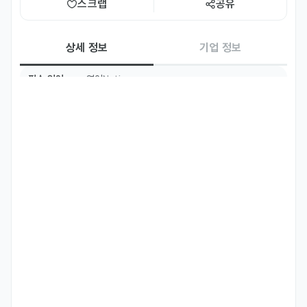
스크랩
공유
상세 정보
기업 정보
필수 언어
영어
Native
주요 업무
- Spend time with children in an English-friendly 
environment

- Interact warmly and naturally with kids through daily 
activities

- Join simple English activity sessions, games, songs, 
stories, and play

- Support children’s participation and positive 
engagement
자격 요건
- No formal teaching or lesson planning required
선호 비자