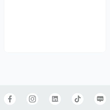
학생비자(D-2)
어학연수비자(D-4)
구직비자(D-10)
거주(F-2)
재외동포(F-4)
영주자격(F-5)
국제결혼(F-6)
관광취업(H-1)
취업비자(E-1 ~ E-7)
비전문취업(E-8 ~ E-10)
동반가족(F-1, F-3)
방문취업(H-2)
자기소개서
필수 제출
Kidi Lingo
업종
교육
연락처
010-7713-2947
이메일
briankwak@kakao.com
kidilingo.co.kr
웹사이트
회사 위치
서울 강동구 구천면로 433 1층
본 채용정보는 코워크위더스(주)의 동의 없이 무단전재, 재배포, 재가공할 수 없