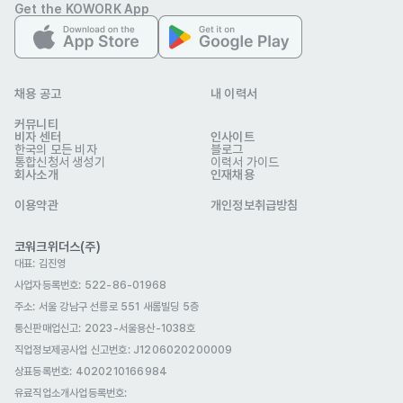
으며, 구직활동 이외의 용도로 사용할 수 없습니다.
Get the KOWORK App
채용 공고
내 이력서
커뮤니티
비자 센터
인사이트
한국의 모든 비자
블로그
통합신청서 생성기
이력서 가이드
회사소개
인재채용
이용약관
개인정보취급방침
코워크위더스(주)
대표: 김진영
사업자등록번호: 522-86-01968
주소: 서울 강남구 선릉로 551 새롬빌딩 5층
통신판매업신고
: 2023-서울용산-1038호
직업정보제공사업 신고번호: J1206020200009
상표등록번호: 4020210166984
유료직업소개사업등록번호
: