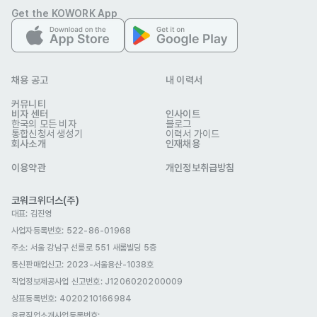
Get the KOWORK App
자격 요건
경력 무관

채용 공고
내 이력서
기타
커뮤니티
근무시간 조정 가능

비자 센터
인사이트
한국의 모든 비자
블로그
통합신청서 생성기
이력서 가이드
회사소개
인재채용
선호 비자
이용약관
개인정보취급방침
거주(F-2)
재외동포(F-4)
방문취업(H-2)
코워크위더스(주)
비전문취업(E-8 ~ E-10)
영주자격(F-5)
대표: 김진영
복리 후생
사업자등록번호: 522-86-01968
연차
4대보험
장기근속 수당
구내식당
주소: 서울 강남구 선릉로 551 새롬빌딩 5층
통신판매업신고
: 2023-서울용산-1038호
자유복장
식사 제공
근무복 지급
퇴직금
직업정보제공사업 신고번호: J1206020200009
자기소개서
상표등록번호: 4020210166984
선택 제출
유료직업소개사업등록번호
: