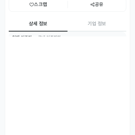
스크랩
공유
상세 정보
기업 정보
현재 거주지
국내 거주자만
주요 업무
담당 업무

* 우리사원(농산,축산,공산)

 - 매장 상품 진열 및 판매

* 농산 상하차사원

 - 농산물 상하차
