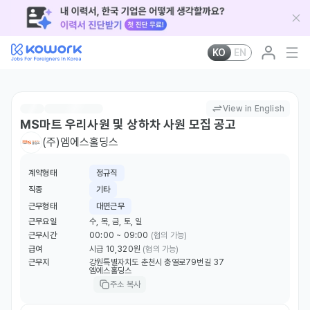
KO
EN
View in English
MS마트 우리사원 및 상하차 사원 모집 공고
(주)엠에스홀딩스
계약형태
정규직
직종
기타
근무형태
대면근무
근무요일
수, 목, 금, 토, 일
근무시간
00:00 ~ 09:00
(협의 가능)
급여
시급 10,320원
(협의 가능)
근무지
강원특별자치도 춘천시 충열로79번길 37
엠에스홀딩스
주소 복사