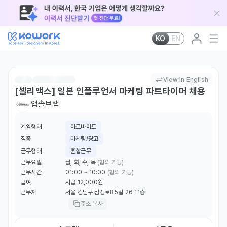
KO
EN
View in English
[셀리맥스] 일본 인플루언서 마케팅 파트타이머 채용
앱솔브랩
계약형태
아르바이트
직종
마케팅/광고
근무형태
혼합근무
근무요일
월, 화, 수, 목
(협의 가능)
근무시간
01:00 ~ 10:00
(협의 가능)
급여
시급 12,000원
근무지
서울 강남구 삼성로85길 26 11층
주소 복사