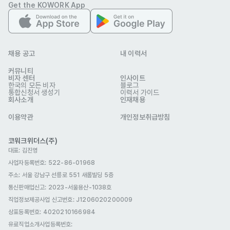
국제결혼(F-6)
Get the KOWORK App
자기소개서
선택 제출
관련 이미지
채용 공고
내 이력서
커뮤니티
비자 센터
인사이트
한국의 모든 비자
블로그
통합신청서 생성기
이력서 가이드
회사소개
인재채용
이용약관
개인정보취급방침
코워크위더스(주)
대표: 김진영
앱솔브랩
업종
제조
사업자등록번호: 522-86-01968
www.celimax.co.kr/
웹사이트
주소: 서울 강남구 선릉로 551 새롬빌딩 5층
회사 위치
서울 강남구 삼성로85길 26 11층
통신판매업신고
: 2023-서울용산-1038호
직업정보제공사업 신고번호: J1206020200009
본 채용정보는 코워크위더스(주)의 동의 없이 무단전재, 재배포, 재가공할 수 없
으며, 구직활동 이외의 용도로 사용할 수 없습니다.
상표등록번호: 4020210166984
유료직업소개사업등록번호
: