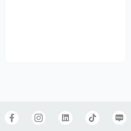
•계약 형태: 3개월 파트 타임 (협의 후 연장 가능)

•근무 장소: 앱솔브랩 본사 (주 1일) / 재택 근무 (주 3일)

•근무 시간: 10:00~19:00 (8시간) 주 4일 / 협의 가능

•급여: 시급 12,000원 (주휴수당 별도)

•중식 식대 지원: 15,000원 (본사 출근 시에만 지원 / 재택 근무 시 미
지원)

[채용절차]

• 서류 전형 → 1차 면접 → 최종 합격

• 제출 서류

(필수) pdf / pptx / docx 형식의 자유로운 이력서

(선택) 포트폴리오
선호 비자
학생비자(D-2)
구직비자(D-10)
취업비자(E-1 ~ E-7)
거주(F-2)
재외동포(F-4)
영주자격(F-5)