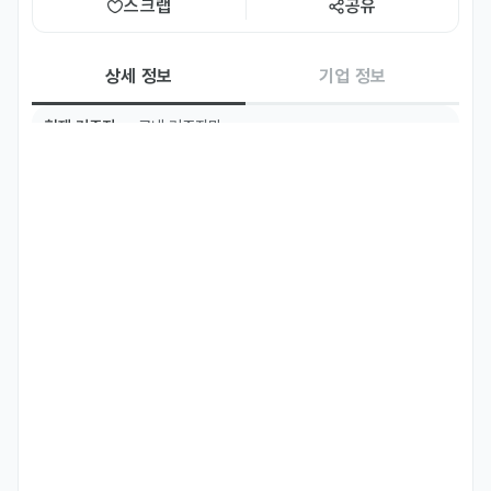
스크랩
공유
상세 정보
기업 정보
현재 거주지
국내 거주자만
주요 업무
• 일본 SNS 인플루언서 서치 및 컨택

• 인플루언서 선물 발송 주소 취합

자격 요건
• 일본어 커뮤니케이션(이메일 소통)이 가능하신 분

• 외국인이신 경우, 비즈니스 한국어가 가능하신 분

• 화장품과 스킨케어를 좋아하시는 분
우대 사항
• 틱톡, 유튜브, 인스타그램 등 SNS 사용을 좋아하시는 분

• 일본 콘텐츠를 능동적으로 접하시는 분
기타
[근무 조건]
