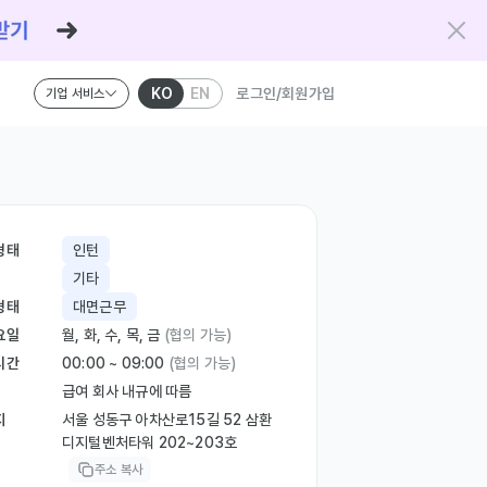
KO
EN
로그인/회원가입
기업 서비스
형태
인턴
기타
형태
대면근무
요일
월, 화, 수, 목, 금
(협의 가능)
시간
00:00 ~ 09:00
(협의 가능)
급여 회사 내규에 따름
지
서울 성동구 아차산로15길 52 삼환
디지털벤처타워 202~203호
주소 복사