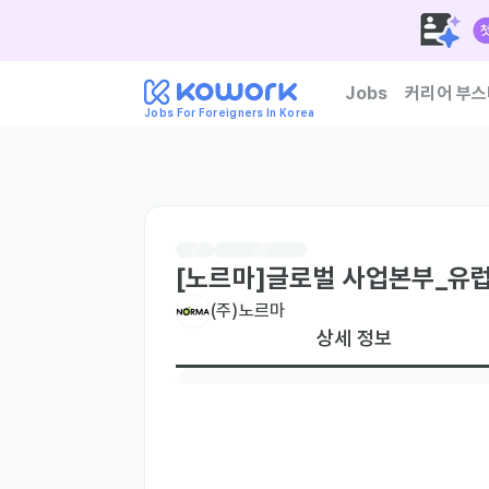
Jobs
커리어 부스
Jobs For Foreigners In Korea
한국 기업이 신뢰하는 외
[노르마]글로벌 사업본부_유
(주)노르마
상세 정보
현재 거주지
국내 거주자만
TOPIK
TOPIK 4급 이상
주요 업무
- 글로벌 파트너 및 잠재 고객 발굴/관리: 신규