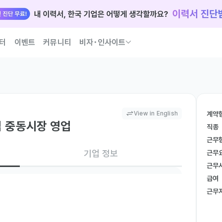
터
이벤트
커뮤니티
비자･인사이트
국인 인재 되는 법 코워크가 이끌어 드릴게요
View in English
계약
럽 중동시장 영업
직종
근무
기업 정보
근무
근무
급여
근무
 해외 바이어 및 파트너사 리서치, 컨택 포인트 확보 및 
