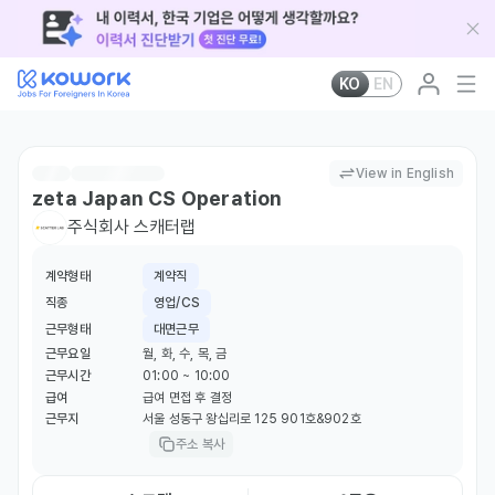
KO
EN
View in English
zeta Japan CS Operation
주식회사 스캐터랩
계약형태
계약직
직종
영업/CS
근무형태
대면근무
근무요일
월, 화, 수, 목, 금
근무시간
01:00 ~ 10:00
급여
급여 면접 후 결정
근무지
서울 성동구 왕십리로 125 901호&902호
주소 복사