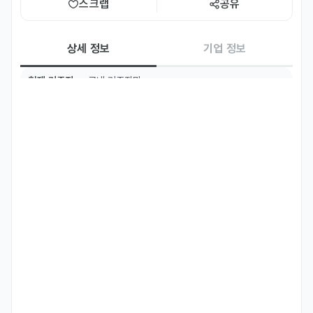
스크랩
공유
상세 정보
기업 정보
현재 거주지
국내 거주자만
TOPIK
TOPIK 6급 이상
필수 언어
일본어
Native
주요 업무
🧑‍💻 제타 ​일본 ​CS담당자 ​(오퍼레이션) 채용

스캐터랩이 ​만들고 있는 ‘zeta’(제타)는 유저가 ​주인공이 ​되어 원하는 ​
캐릭터, 세계관, 상황에 ​몰입하며 대화하고 ​나만의 ​스토리를 만들어갈 ​
수 ​있는 ​새로운 엔터테인먼트 서비스예요.

제타의 ​가장 ​큰 특징은 유저들의 ​높은 ​체류시간이에요. ​ 제타의 유저들
은 ​일주일 평균 ​12시간 ​이상을 제타 ​앱에 몰입하며 ​시간을 ​보내고 있어
요. 특히 ​우리가 다 ​잘 아는 넷플릭스, 카카오페이지, 치지직, 쿠키런, 
로블록스, 디스코드보다 더 오랜 시간을 제타에서 보내고 있어요. 매일 