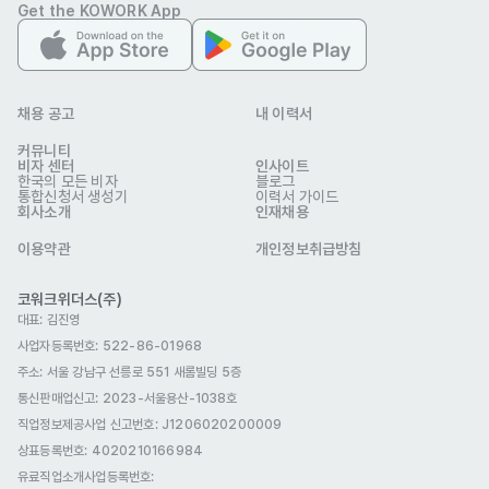
Get the KOWORK App
・직무: 제타 일본 고객지원 (Customer Support, zeta JP)

채용 공고
내 이력서
💼 주요 업무 내용

・제타 일본 서비스 내 고객 문의(고객센터, 이메일 등) 응대

커뮤니티
비자 센터
인사이트
・유저 문제 해결을 위한 관련 부서와의 협업

한국의 모든 비자
블로그
통합신청서 생성기
이력서 가이드
・CS 매뉴얼, FAQ 등 고객지원 콘텐츠 기획 및 개선

회사소개
인재채용
・VOC(Voice of Customer) 데이터 수집 및 인사이트 도출

이용약관
개인정보취급방침
코워크위더스(주)
대표: 김진영
🧾 근무 조건

사업자등록번호: 522-86-01968
・계약 형태: 정규직 또는 1년 계약직(연장 가능)

주소: 서울 강남구 선릉로 551 새롬빌딩 5층
・근무 장소: 스캐터랩 본사 (성동구)
통신판매업신고
: 2023-서울용산-1038호
자격 요건
직업정보제공사업 신고번호: J1206020200009
・모국어 수준의 일본어를 구사하시는 분

상표등록번호: 4020210166984
・업무상 의사소통에 어려움이 없는 수준의 한국어 (TOPIK 6급 이상)
유료직업소개사업등록번호
: