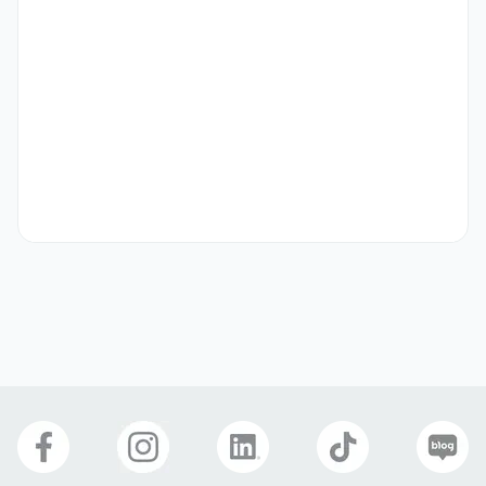
선호 비자
학생비자(D-2)
구직비자(D-10)
취업비자(E-1 ~ E-7)
거주(F-2)
재외동포(F-4)
영주자격(F-5)
국제결혼(F-6)
복리 후생
연차
4대보험
휴게공간
구내식당
자유복장
식사 제공
자기소개서
선택 제출
관련 이미지