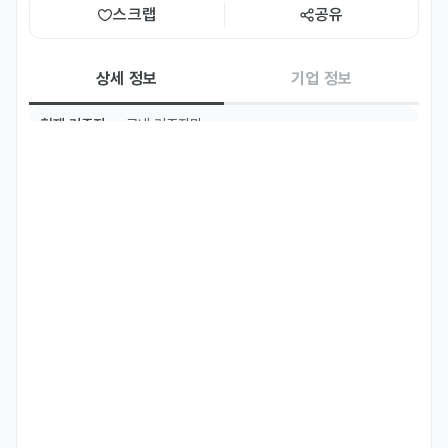
스크랩
공유
상세 정보
기업 정보
현재 거주지
국내 거주자만
필수 언어
영어
Native
주요 업무
마케팅 커뮤니케이션 

- 캠페인 전략 수립 및 실행

영문 보도자료 기획, 작성 및 배포

자격 요건
영어 커뮤니케이션 가능자

글로벌 마케팅에 대한 관심 및 이해 보유자
기타
마케팅 관련 전공 또는 기본 지식 보유자

박물관 및 미술관 근무 유경험자 또는 유사 기관 근무자 우대

커뮤니케이션 능력이 뛰어나신 분