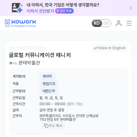
KO
EN
View in English
글로벌 커뮤니케이션 매니저
본태박물관
계약형태
계약직
직종
영업/CS
근무형태
대면근무
근무요일
월, 화, 금, 토, 일
근무시간
00:00 ~ 09:00
(협의 가능)
급여
급여 면접 후 결정
근무지
제주특별자치도 서귀포시 안덕면 산록남로
762번길 69 본태박물관
주소 복사