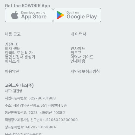
Get the KOWORK App
본태박물관
업종
문화·스포츠
연락처
010-6638-4001
채용 공고
내 이력서
이메일
info@bontemuseum.com
bontemuseum.com
웹사이트
커뮤니티
제주특별자치도 서귀포시 안덕면 산록남로762번길 69 본태박물
비자 센터
회사 위치
인사이트
관
한국의 모든 비자
블로그
통합신청서 생성기
이력서 가이드
회사소개
인재채용
본 채용정보는 코워크위더스(주)의 동의 없이 무단전재, 재배포, 재가공할 수 없
으며, 구직활동 이외의 용도로 사용할 수 없습니다.
이용약관
개인정보취급방침
코워크위더스(주)
대표: 김진영
사업자등록번호: 522-86-01968
주소: 서울 강남구 선릉로 551 새롬빌딩 5층
통신판매업신고
: 2023-서울용산-1038호
직업정보제공사업 신고번호: J1206020200009
상표등록번호: 4020210166984
유료직업소개사업등록번호
: