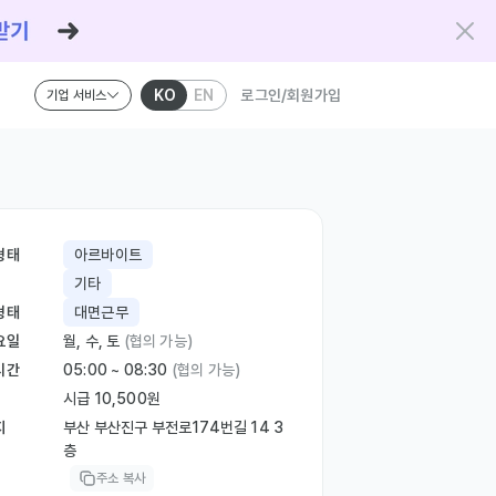
KO
EN
로그인/회원가입
기업 서비스
형태
아르바이트
기타
형태
대면근무
요일
월, 수, 토
(협의 가능)
시간
05:00 ~ 08:30
(협의 가능)
시급 10,500원
지
부산 부산진구 부전로174번길 14 3
층
주소 복사