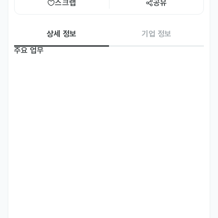
스크랩
공유
상세 정보
기업 정보
주요 업무
- 미국 현지 인플루언서 서칭 및 발굴

- 인플루언서 컨택, 시딩 제품 발송 및 물류 관리 등 운영 전반

- 미국 타겟 영상 콘텐츠(UGC) 효율 분석 및 인사이트 도출

- 자사 브랜드 미국 SNS 채널 콘텐츠 기획/촬영 및 편집을 포함한 공
식 계정 관리 및 운영 전반
자격 요건
- 경력: 무관 (신입 가능)

- 언어: 영어-비즈니스 레벨 이상

- Full-time 근무가 가능하신 분

- 해외 학기 도중 근무자 또는 학업으로 인해 업무 병행이 어려우신 분
은 근무가 어려워요.

- SNS 플랫폼(Instagram, TikTok 등) 트렌드에 대한 이해도가 높으