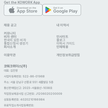
영주자격(F-5)
국제결혼(F-6)
거주(F-2)
Get the KOWORK App
복리 후생
건강검진
자유복장
교육/세미나/스터디
휴게공간
생일선물
명절선물
경조사 지원금
인센티브
채용 공고
내 이력서
커뮤니티
식대제공
야간교통비
E-7 비자지원
4대보험
비자 센터
인사이트
한국의 모든 비자
블로그
생일휴가
출산휴가
육아휴직
연차
통합신청서 생성기
이력서 가이드
회사소개
인재채용
자기소개서
선택 제출
이용약관
개인정보취급방침
관련 이미지
코워크위더스(주)
대표: 김진영
사업자등록번호: 522-86-01968
주소: 서울 강남구 선릉로 551 새롬빌딩 5층
통신판매업신고
: 2023-서울용산-1038호
직업정보제공사업 신고번호: J1206020200009
상표등록번호: 4020210166984
유료직업소개사업등록번호
: