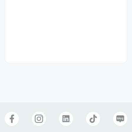
우대 사항
- 콘텐츠를 직접 기획하고 촬영해본 경험이 있으신 분 또는 편집툴 활용 
능력이 우수하신 분

- 인플루언서 마케팅 경험 또는 SNS 채널 운영 경험이 있으신 분

- 뷰티 카테고리 및 제품에 대한 애정과 이해가 깊으신 분

- 대내외 관계자와 논리적이고 유연하게 커뮤니케이션할 수 있는 분

- 영어권 국가 거주 또는 유학 경험이 있는 분
기타
[합류 여정]

- 서류 전형 → 면접 전형 → 처우 협의 → 최종 합격

　- 채용 전형 프로세스는 상황에 따라 추가되거나 생략될 수 있습니
다.

　- 본 채용은 전환형 인턴 전형이며, 6개월 후 평가를 통해 정규직으
선호 비자
구직비자(D-10)
취업비자(E-1 ~ E-7)
재외동포(F-4)