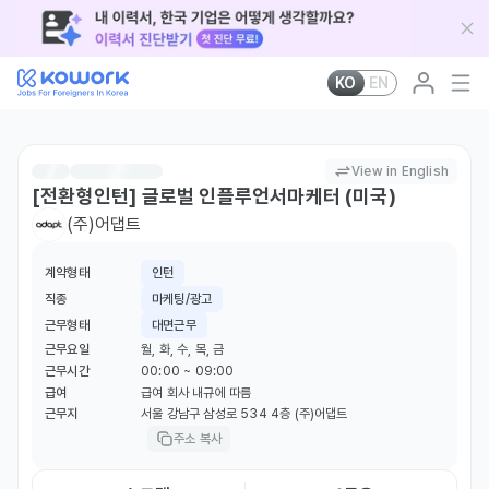
KO
EN
View in English
[전환형인턴] 글로벌 인플루언서마케터 (미국)
(주)어댑트
계약형태
인턴
직종
마케팅/광고
근무형태
대면근무
근무요일
월, 화, 수, 목, 금
근무시간
00:00 ~ 09:00
급여
급여 회사 내규에 따름
근무지
서울 강남구 삼성로 534 4층 (주)어댑트
주소 복사