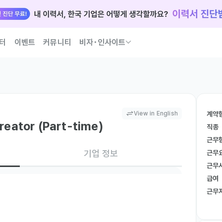
터
이벤트
커뮤니티
비자･인사이트
국인 인재 되는 법 코워크가 이끌어 드릴게요
View in English
계약
eator (Part-time)
직종
근무
기업 정보
근무
근무
급여
근무
참여
