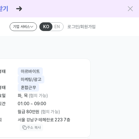
KO
EN
로그인/회원가입
기업 서비스
형태
아르바이트
마케팅/광고
형태
혼합근무
요일
화, 목
(협의 가능)
시간
01:00 ~ 09:00
월급 80만원
(협의 가능)
지
서울 강남구 테헤란로 223 7층
주소 복사