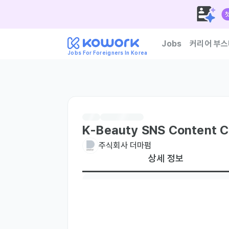
Jobs
커리어 부스
Jobs For Foreigners In Korea
한국 기업이 신뢰하는 외
K-Beauty SNS Content Cr
주식회사 더마펌
상세 정보
우대 언어
태국어
영어
Native
Native
국적
미국
태국
주요 업무
- 화장품 SNS 콘텐츠 기획 및 아이디어 회의 