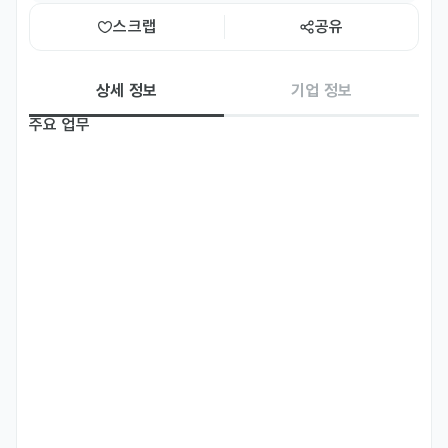
스크랩
공유
상세 정보
기업 정보
주요 업무
미래 모빌리티 트렌드를 선도하는 LG전자 VS사업본부에서 세계 시장 
점유율 1위를 굳건히 지키고 있는 텔레매틱스(Telematics) 시스템의 
SW/HW 개발을 이끌어갈 우수한 일본 유학생 인재들을 모시고자 합니
다.

■ Software

전공: 

 - 전공무관 (SW/컴퓨터공학, 전기전자 등 관련 전공 우대)

수행 업무:

 - 3GPP LTE / 5G NR Protocol Spec을 기반으로 무선 통신 기술
을 이해하고 개발해요 
