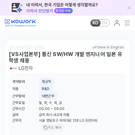
KO
EN
View in English
[VS사업본부] 통신 SW/HW 개발 엔지니어 일본 유
학생 채용
LG전자
계약형태
정규직
직종
R&D
근무형태
대면근무
근무요일
월, 화, 수, 목, 금
근무시간
00:00 ~ 09:00
급여
급여 회사 내규에 따름
근무지
서울 영등포구 여의대로 128 LG 트윈타워
주소 복사