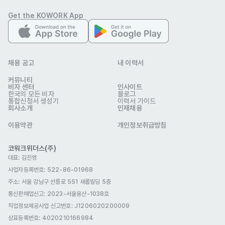
- 4G, 5G, V2X 등 다양한 통신 모듈 개발과 HW Architecture 디
Get the KOWORK App
자인을 담당해요

- 5G를 비롯한 차세대 통신 및 안테나 기술 등 텔레매틱스 미래 기술을 
선행 준비해요

- 자동차 제조사와 사양 협의 및 기능 R&R을 정리하며 개발을 진행해
채용 공고
내 이력서
요

커뮤니티
비자 센터
인사이트
- 개발 전반에 걸쳐 고객사와의 기술 커뮤니케이션을 수행해
한국의 모든 비자
블로그
자격 요건
통합신청서 생성기
이력서 가이드
회사소개
인재채용
지원자격

▪ 지원자격

이용약관
개인정보취급방침
- 일본 소재 대학 학·석사 과정 재학생으로, 향후 2년 이내 졸업 예정이
코워크위더스(주)
신 분

대표: 김진영
       ※ 학사 및 기졸업자의 경우에도 지원은 가능하나, 산학장학금 지
사업자등록번호: 522-86-01968
급 대상에서는 제외됩니다.

주소: 서울 강남구 선릉로 551 새롬빌딩 5층
통신판매업신고
: 2023-서울용산-1038호
직업정보제공사업 신고번호: J1206020200009
▪ 최종 학력/성적 입력 시 유의사항  

상표등록번호: 4020210166984
- 최종 학력은 반드시 "졸업 예정" 기준의 학력을 기입해 주시기 바랍니