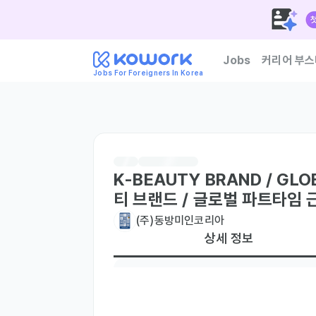
Jobs
커리어 부스
Jobs For Foreigners In Korea
한국 기업이 신뢰하는 외
K-BEAUTY BRAND / GLO
티 브랜드 / 글로벌 파트타임 
(주)동방미인코리아
상세 정보
현재 거주지
국내 거주자만
우대 언어
러시아어
영어
태국어
Native
Native
주요 업무