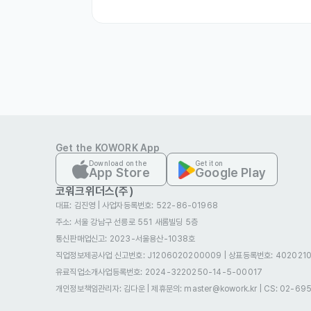
Foreigners currently living in Korea 

•	한국어 기본 소통 가능자 우대

Basic Korean communication preferred 

포트
•	영어, 러시아 가능자 우대

English or Russian speakers preferred 

•	K-뷰티 / SNS / 콘텐츠 관심 있는 분

Interested in K-beauty, SNS, and conten
Get the KOWORK App
•	책임감 있고 성실한 분

Download on the
Get it on
App Store
Google Play
코워크위더스(주)
우대 사항
대표: 김진영
|
사업자등록번호: 522-86-01968
•	K-뷰티 브랜드 실무를 경험해보고 싶은 분

주소: 서울 강남구 선릉로 551 새롬빌딩 5층
People who want real K-beauty brand ex
통신판매업신고
: 2023-서울용산-1038호
직업정보제공사업 신고번호: J1206020200009
|
상표등록번호: 4020210
•	작은 팀에서 다양한 경험을 해보고 싶은 분

유료직업소개사업등록번호
: 2024-3220250-14-5-00017
Those who enjoy working in a small crea
개인정보책임관리자: 김다운
|
제휴문의: master@kowork.kr
|
CS: 02-69
•	단순 알바보다 브랜드 빌드업에 관심 있는 분
