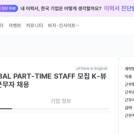
터
이벤트
커뮤니티
비자･인사이트
국인 인재 되는 법 코워크가 이끌어 드릴게요
View in English
계약
BAL PART-TIME STAFF 모집 K-뷰
직종
근무자 채용
근무
근무
근무
기업 정보
급여
근무
인도네시아어
Native
Native