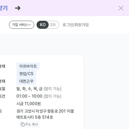
KO
EN
로그인/회원가입
기업 서비스
형태
아르바이트
영업/CS
형태
대면근무
요일
월, 화, 수, 목, 금
(협의 가능)
시간
01:00 ~ 10:00
(협의 가능)
시급 11,000원
지
경기 고양시 덕양구 향동로 201 지엘
메트로시티 5층 514호
주소 복사