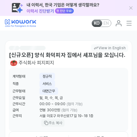
KO
EN
View in English
[신규오픈] 양식 화덕피자 집에서 셰프님을 모십니다.
주식회사 피지피지
계약형태
정규직
직종
서비스
근무형태
대면근무
근무요일
월, 화, 수, 목, 금
근무시간
00:00 ~ 09:00
(협의 가능)
급여
연봉 300만원
(협의 가능)
근무지
서울 마포구 와우산로17길 19-18 1층
주소 복사