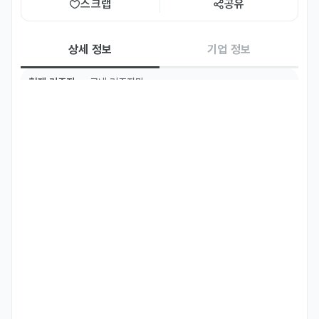
스크랩
공유
상세 정보
기업 정보
현재 거주지
국내 거주자만
필수 언어
한국어
영어
Basic
Basic
주요 업무
화덕 피자 메뉴

생면 파스타 메뉴 개발 및 운영

주방 운영 및 품질 관리

주방 인력 교육 및 관리

식자재 및 원가 관리
자격 요건
이탈리아 요리 전문 경력 보유자

화덕 피자 및 생면 파스타 운영 경험 필수

헤드셰프 또는 수셰프급 경력자 우대

한국 내 근무 가능자

한국어로 기본적인 업무 의사소통 가능자