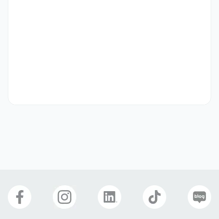
우대 사항
이탈리아 국적 셰프

서양 국적 셰프

국내 이탈리안 레스토랑 근무 경험자

신규 매장 오픈 경험 보유자
선호 비자
학생비자(D-2)
어학연수비자(D-4)
취업비자(E-1 ~ E-7)
거주(F-2)
재외동포(F-4)
영주자격(F-5)
국제결혼(F-6)
관광취업(H-1)
방문취업(H-2)
복리 후생
연차
명절선물
식대제공
연장수당
야근수당
휴게공간
자기소개서
선택 제출