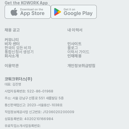
포트폴리오
Get the KOWORK App
선택 제출
관련 이미지
채용 공고
내 이력서
커뮤니티
비자 센터
인사이트
한국의 모든 비자
블로그
통합신청서 생성기
이력서 가이드
회사소개
인재채용
이용약관
개인정보취급방침
주식회사 피지피지
코워크위더스(주)
업종
숙박·외식
대표: 김진영
회사 위치
서울 마포구 와우산로17길 19-18 1층
사업자등록번호: 522-86-01968
주소: 서울 강남구 선릉로 551 새롬빌딩 5층
본 채용정보는 코워크위더스(주)의 동의 없이 무단전재, 재배포, 재가공할 수 없
통신판매업신고
: 2023-서울용산-1038호
으며, 구직활동 이외의 용도로 사용할 수 없습니다.
직업정보제공사업 신고번호: J1206020200009
상표등록번호: 4020210166984
유료직업소개사업등록번호
: