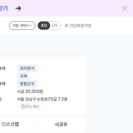
KO
EN
로그인/회원가입
기업 서비스
형태
프리랜서
교육
형태
혼합근무
시급 20,000원
지
서울 강남구 논현로75길 7 2층
주소 복사
스크랩
공유