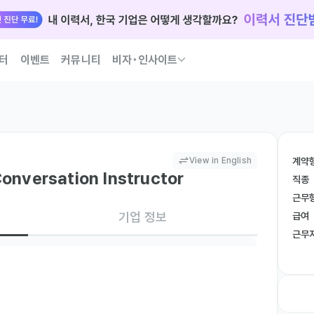
터
이벤트
커뮤니티
비자･인사이트
국인 인재 되는 법 코워크가 이끌어 드릴게요
View in English
계약
Conversation Instructor
직종
근무
기업 정보
급여
근무
or Korean ESL students
