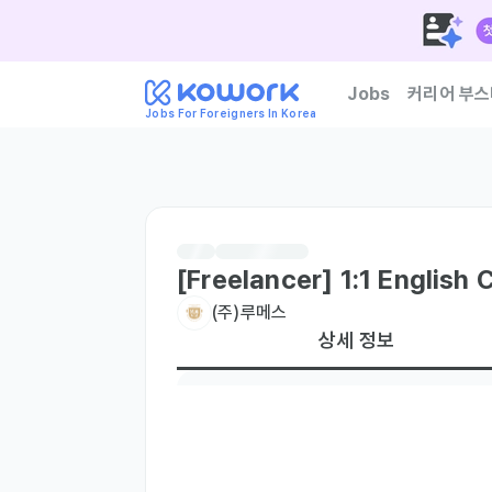
Jobs
커리어 부스
Jobs For Foreigners In Korea
한국 기업이 신뢰하는 외
[Freelancer] 1:1 English 
(주)루메스
상세 정보
현재 거주지
국내 거주자만
주요 업무
Lead 1:1 English conversation lessons f