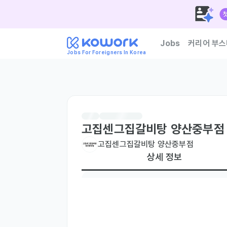
Jobs
커리어 부스
Jobs For Foreigners In Korea
한국 기업이 신뢰하는 외
고집센그집갈비탕 양산중부점
고집센그집갈비탕 양산중부점
상세 정보
현재 거주지
국내 거주자만
우대 언어
한국어
Fluent
주요 업무
- 주방보조
