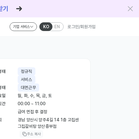
KO
EN
로그인/회원가입
기업 서비스
형태
정규직
서비스
형태
대면근무
요일
월, 화, 수, 목, 금, 토
시간
00:00 ~ 11:00
급여 면접 후 결정
지
경남 양산시 양주4길 14 1층 고집센
그집갈비탕 양산중부점
주소 복사