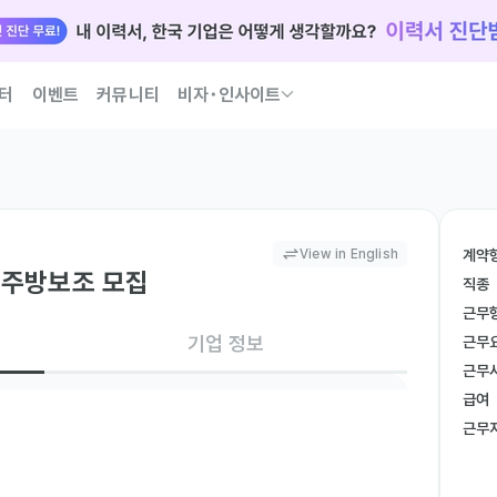
터
이벤트
커뮤니티
비자･인사이트
국인 인재 되는 법 코워크가 이끌어 드릴게요
View in English
계약
 주방보조 모집
직종
근무
기업 정보
근무
근무
급여
근무