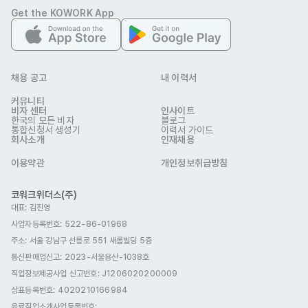
Get the KOWORK App
✔️ H1 워킹 홀리데이 비자 소지자 

기타
✔️ 이력서가 접수되면 심사를 거쳐 서류전형 통과자에게 개별 연락 예
채용 공고
내 이력서
정 

커뮤니티
-Applications will be reviewed upon receipt, and only 
비자 센터
인사이트
한국의 모든 비자
블로그
shortlisted candidates will be contacted for the next 
통합신청서 생성기
이력서 가이드
회사소개
인재채용
선호 비자
이용약관
개인정보취급방침
관광취업(H-1)
복리 후생
코워크위더스(주)
대표: 김진영
4대보험
휴게공간
구내식당
식사 제공
사업자등록번호: 522-86-01968
명절선물
경조사 지원금
주소: 서울 강남구 선릉로 551 새롬빌딩 5층
자기소개서
통신판매업신고
: 2023-서울용산-1038호
선택 제출
직업정보제공사업 신고번호: J1206020200009
상표등록번호: 4020210166984
유료직업소개사업등록번호
: