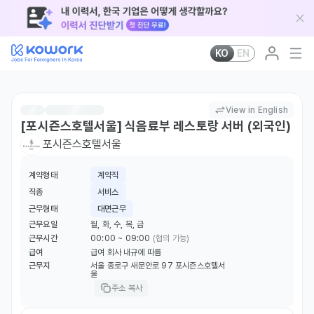
KO
EN
View in English
[포시즌스호텔서울] 식음료부 레스토랑 서버 (외국인)
포시즌스호텔서울
계약형태
계약직
직종
서비스
근무형태
대면근무
근무요일
월, 화, 수, 목, 금
근무시간
00:00 ~ 09:00
(협의 가능)
급여
급여 회사 내규에 따름
근무지
서울 종로구 새문안로 97 포시즌스호텔서
울
주소 복사