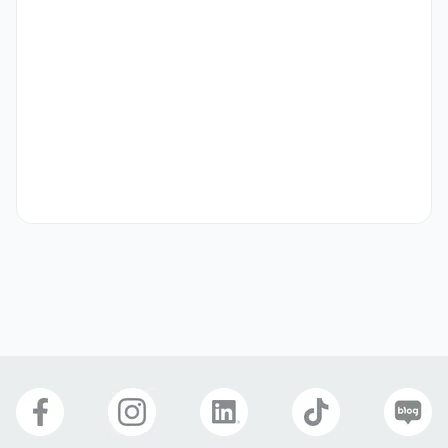
bars, lounges, and other food & beverage outlets.

-Take customer orders and serve food and beverages in a 
timely and courteous manner.

-Set up, maintain, and clear tables to ensure a pleasant 
dining experience.

-Identify and respond to guest requests, providing 
personalized service to meet customer needs.

-Promote menu items and special offers to maximize 
upselling opportunities.

-Maintain high standards of hygiene, cleanliness, and 
food safety.

-Process orders and payments accurately using the POS 
(Point of Sale) system.

-Collaborate with team members to ensure smooth and 
efficient daily operations.

자격 요건