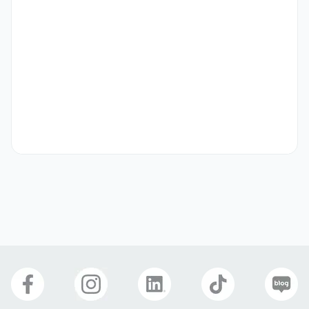
북미 현지 문화 및 트렌드에 대한 높은 이해도를 갖춘 분

캠핑 문화에 대한 깊은 관심과 경험이 있으신 분

디자인/편집 툴 활용에 능숙하신 분 (Photoshop, CapCut, Canva 
등)

데이터 기반의 광고 운영 감각을 갖추신 분
우대 사항
광고 운영: 메타(Meta) 및 구글(Google) 광고 집행 및 성과 최적화

캠핑 관련 커뮤니티 활동 경험자

아마존 셀러 센트럴 운영 경험자

한국어 소통 가능자
기타
채용 절차

   서류 전형 -> 1차 면접 -> 2차 면접 -> 최종 합격

제출 서류

   자유러운 형식의 이력서

   (선택) 포트폴리오