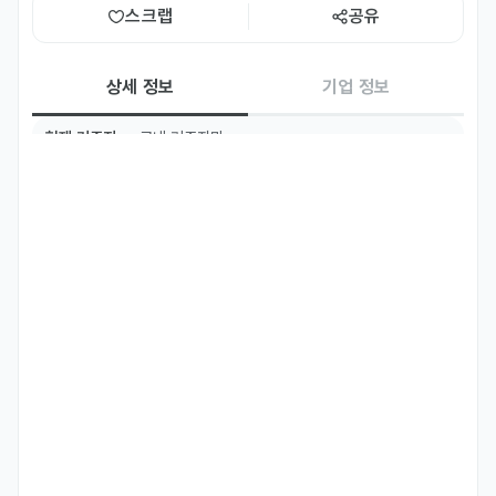
스크랩
공유
상세 정보
기업 정보
현재 거주지
국내 거주자만
필수 언어
영어
Intermediate
우대 언어
한국어
Basic
주요 업무
인플루언서 마케팅

	북미 아웃도어/캠핑 분야 인플루언서 발굴, 컨택 및 파트너십 관리

	캠페인 가이드라인 제작 및 브랜드 앰버서더 협업 전반 운영

	인플루언서 마케팅 성과 분석 및 리포팅

 콘텐츠 제작 및 채널 운영

	인스타그램 등 SNS 계정 운영 및 콘텐츠 기획

	마케팅 홍보물 및 광고 소재 디자인/편집 (Photoshop, CapCut, 
Canva 활용)
자격 요건