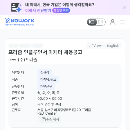
KO
EN
View in English
프리즘 인플루언서 마케터 채용공고
(주)프리즘
계약형태
정규직
직종
마케팅/광고
근무형태
대면근무
근무요일
월, 화, 수, 목, 금
근무시간
00:00 ~ 09:00
급여
급여 면접 후 결정
근무지
서울 강서구 마곡중앙8로1길 20 프리즘
R&D Center
주소 복사