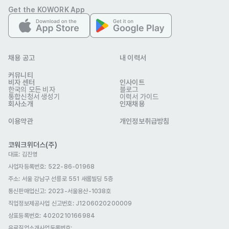
선호 비자
Get the KOWORK App
학생비자(D-2)
구직비자(D-10)
취업비자(E-1 ~ E-7)
거주(F-2)
재외동포(F-4)
영주자격(F-5)
채용 공고
내 이력서
국제결혼(F-6)
커뮤니티
자기소개서
비자 센터
인사이트
선택 제출
한국의 모든 비자
블로그
통합신청서 생성기
이력서 가이드
포트폴리오
회사소개
인재채용
선택 제출
이용약관
개인정보취급방침
코워크위더스(주)
대표: 김진영
(주)프리즘
사업자등록번호: 522-86-01968
업종
제조
연락처
010-8635-9299
주소: 서울 강남구 선릉로 551 새롬빌딩 5층
이메일
cs@claymoreoutdoor.com
통신판매업신고
: 2023-서울용산-1038호
prismlight.co.kr/
웹사이트
직업정보제공사업 신고번호: J1206020200009
회사 위치
인천 부평구 평천로 221 (주)프리즘
상표등록번호: 4020210166984
본 채용정보는 코워크위더스(주)의 동의 없이 무단전재, 재배포, 재가공할 수 없
유료직업소개사업등록번호
: