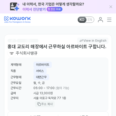
KO
EN
View in English
홍대 교도리 매장에서 근무하실 아르바이트 구합니다.
주식회사땡큐
계약형태
아르바이트
직종
서비스
근무형태
대면근무
근무요일
월, 수, 금
근무시간
05:00 ~ 17:00
(협의 가능)
급여
시급 13,000원
근무지
서울 마포구 독막로 77 1층
주소 복사