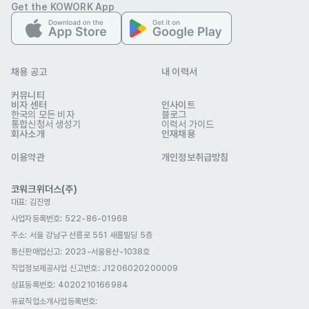
Get the KOWORK App
회사 위치
서울 마포구 독막로 77 1층
본 채용정보는 코워크위더스(주)의 동의 없이 무단전재, 재배포, 재가공할 수 없
으며, 구직활동 이외의 용도로 사용할 수 없습니다.
채용 공고
내 이력서
커뮤니티
비자 센터
인사이트
한국의 모든 비자
블로그
통합신청서 생성기
이력서 가이드
회사소개
인재채용
이용약관
개인정보취급방침
코워크위더스(주)
대표: 김진영
사업자등록번호: 522-86-01968
주소: 서울 강남구 선릉로 551 새롬빌딩 5층
통신판매업신고
: 2023-서울용산-1038호
직업정보제공사업 신고번호: J1206020200009
상표등록번호: 4020210166984
유료직업소개사업등록번호
: