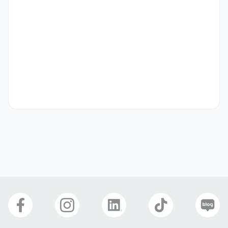
- 주방 경험자 우대

- 밝고 긍정적인 마인드를 보유하신 분

- 서비스 마인드가 강하신 분

- 장기 근속 가능하신 분

- 끊임없이 연구하고 공부를 하시는 분

- 진심으로 소비자의 니즈를 고민하고 의견을 제시할 수 있는 분
선호 비자
학생비자(D-2)
구직비자(D-10)
재외동포(F-4)
거주(F-2)
영주자격(F-5)
관광취업(H-1)
방문취업(H-2)
자기소개서
선택 제출
주식회사땡큐
업종
숙박·외식