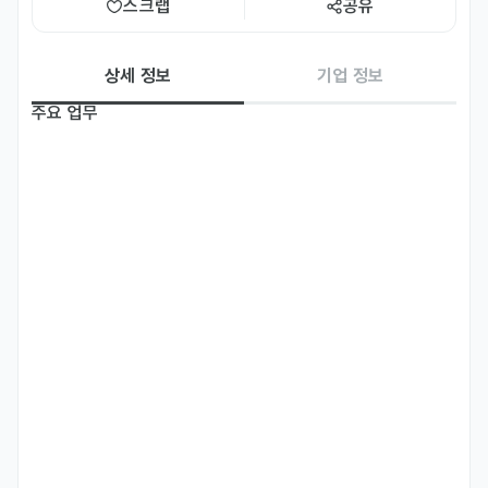
스크랩
공유
상세 정보
기업 정보
주요 업무
- 매장 운영 전반 학습

- 메뉴 제조 및 고객 응대

- 매장 정리 및 청소

- 오더 정확도 체크 및 매장 청결

- 개인 위생 준수

- 고객응대

- 담당 시간대 내 서비스 품질 유지
자격 요건
- 주방/홀 R&R 업무 수행 1년 이상 필수

- 한국어 소통 가능한자

- 인근 거주자

- 야간 근무 가능한 자
우대 사항