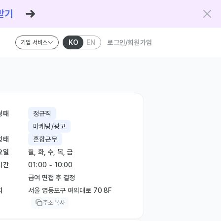
KO
EN
로그인/회원가입
기업 서비스
형태
정규직
마케팅/광고
형태
혼합근무
요일
월, 화, 수, 목, 금
시간
01:00 ~ 10:00
급여 면접 후 결정
지
서울 영등포구 여의대로 70 8F
주소 복사