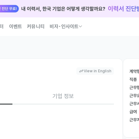
터
이벤트
커뮤니티
비자･인사이트
국인 인재 되는 법 코워크가 이끌어 드릴게요
View in English
계약
직종
근무
기업 정보
근무
근무
급여
근무
ting initiatives to acquire Thai customers 
remittance market and competitive landscape
