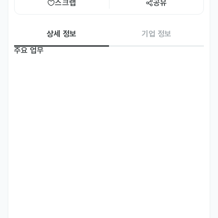
스크랩
공유
상세 정보
기업 정보
주요 업무
	•	한국어 ↔ 베트남어 번역

(상품 상세페이지, 마케팅 콘텐츠, 고객응대 스크립트 등)

	•	베트남 이커머스 시장 및 소비자 트렌드 조사

	•	경쟁사, 가격, 인기 상품, 리뷰 분석 및 정리

	•	베트남 마켓플레이스(Shopee, Lazada, Tiki 등) 모니터링

	•	리서치 자료 정리 및 간단한 시장 분석 리포트 작성
자격 요건
	•	베트남어 능통자 (원어민 수준 또는 이에 준하는 실력)

	•	한국어 또는 영어로 원활한 커뮤니케이션 가능자

	•	번역 및 시장조사 관련 업무 수행 가능자

	•	기본적인 문서 작성 및 리포트 작성 능력

	•	유학생의 경우, 국내 취업 및 근무 관련 법규 준수 가능한 자
선호 비자