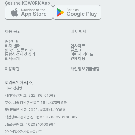
Get the KOWORK App
채용 공고
내 이력서
커뮤니티
비자 센터
인사이트
한국의 모든 비자
블로그
통합신청서 생성기
이력서 가이드
회사소개
인재채용
이용약관
개인정보취급방침
코워크위더스(주)
대표: 김진영
사업자등록번호: 522-86-01968
주소: 서울 강남구 선릉로 551 새롬빌딩 5층
통신판매업신고
: 2023-서울용산-1038호
직업정보제공사업 신고번호: J1206020200009
상표등록번호: 4020210166984
유료직업소개사업등록번호
: