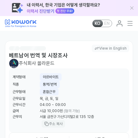
KO
EN
View in English
베트남어 번역 및 시장조사
주식회사 올라운드
계약형태
아르바이트
직종
통역/번역
근무형태
혼합근무
근무요일
목, 금, 토, 일
근무시간
04:00 ~ 09:00
급여
시급 10,000원
(협의 가능)
근무지
서울 금천구 가산디지털2로 135 12층
주소 복사