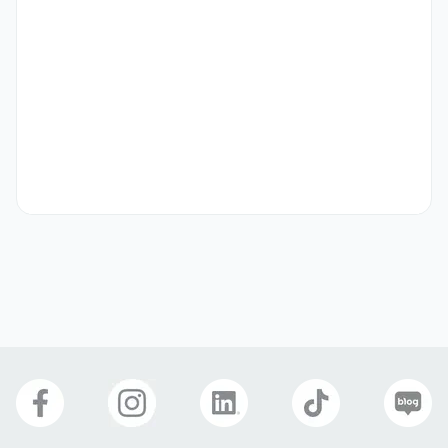
학생비자(D-2)
어학연수비자(D-4)
구직비자(D-10)
거주(F-2)
재외동포(F-4)
영주자격(F-5)
국제결혼(F-6)
관광취업(H-1)
자기소개서
선택 제출
주식회사 올라운드
업종
IT·통신
이메일
babybeautybeastkorea@gmail.com
회사 위치
경기 용인시 기흥구 공세로 150-29 비01 에이치120호
본 채용정보는 코워크위더스(주)의 동의 없이 무단전재, 재배포, 재가공할 수 없
으며, 구직활동 이외의 용도로 사용할 수 없습니다.