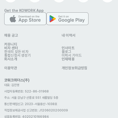
자기소개서
필수 제출
Get the KOWORK App
포트폴리오
선택 제출
관련 이미지
채용 공고
내 이력서
커뮤니티
비자 센터
인사이트
한국의 모든 비자
블로그
통합신청서 생성기
이력서 가이드
회사소개
인재채용
이용약관
개인정보취급방침
코워크위더스(주)
TUNASCHOOL 스타필드빌리지 운정점
대표: 김진영
업종
숙박·외식
사업자등록번호: 522-86-01968
연락처
010-6797-1786
이메일
kwtuna@naver.com
주소: 서울 강남구 선릉로 551 새롬빌딩 5층
회사 위치
경기 파주시 와석순환로515번길 10 C동 1층 TUNASCHOOL
통신판매업신고
: 2023-서울용산-1038호
직업정보제공사업 신고번호: J1206020200009
본 채용정보는 코워크위더스(주)의 동의 없이 무단전재, 재배포, 재가공할 수 없
상표등록번호: 4020210166984
으며, 구직활동 이외의 용도로 사용할 수 없습니다.