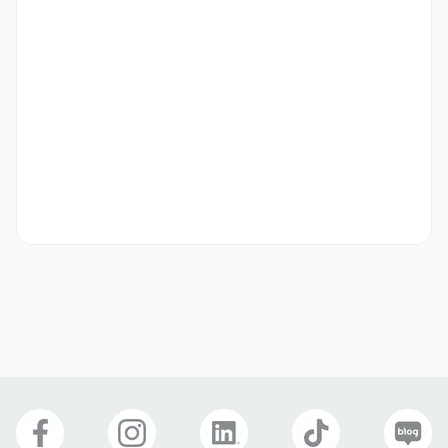
* F-visa holders only (F-2, F-4, F-5, F-6)
우대 사항
* 인근 거주자

* 바로 출근 가능하신 분

* 관련 직종 유경험자

* 한국어 소통이 원할하신 분

* Preference given to local residents

* Those who can start working immediately

* Those with experience in a similar role

* Those who can communicate effectively in Korean
선호 비자
거주(F-2)
재외동포(F-4)
영주자격(F-5)
국제결혼(F-6)
복리 후생
휴게공간
식사 제공