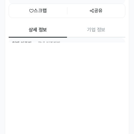
스크랩
공유
상세 정보
기업 정보
현재 거주지
국내 거주자만
주요 업무
* 식재료 준비

* 주방 위생 관리 및 설거지

* 조리 기구 정리

* Ingredient preparation

* Kitchen sanitation and dishwashing

* Kitchen utensil and equipment organization
자격 요건
* F비자 소지자 (F-2, F-4, F-5, F-6)
