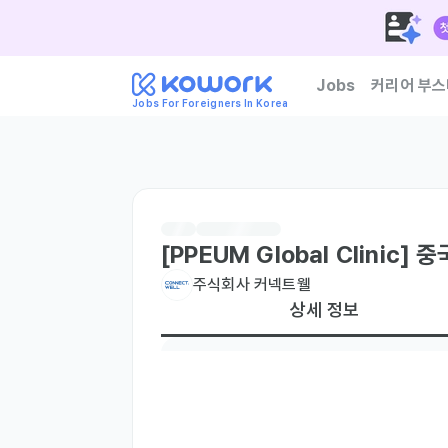
Jobs
커리어 부스
Jobs For Foreigners In Korea
한국 기업이 신뢰하는 외
[PPEUM Global Clinic
주식회사 커넥트웰
상세 정보
현재 거주지
국내 거주자만
TOPIK
TOPIK 5급 이상
국적
대만
중국
주요 업무
- 피부 클리닉 중국/ 대만 / 홍콩대상 마케팅
