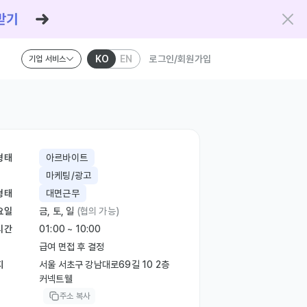
KO
EN
로그인/회원가입
기업 서비스
형태
아르바이트
마케팅/광고
형태
대면근무
요일
금, 토, 일
(협의 가능)
시간
01:00 ~ 10:00
급여 면접 후 결정
지
서울 서초구 강남대로69길 10 2층
커넥트웰
주소 복사