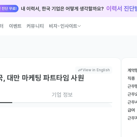
터
이벤트
커뮤니티
비자･인사이트
국인 인재 되는 법 코워크가 이끌어 드릴게요
View in English
계약
] 중국, 대만 마케팅 파트타임 사원
직종
근무
기업 정보
근무
근무
급여
근무