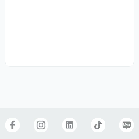
자격 요건
[이런 분이 필요해요!]

뷰티 브랜드 혹은 소비재 브랜드 해외영업 경력 3년 이상

영어 업무 커뮤니케이션 능력 (이메일/미팅/프레젠테이션)

국가별 수출입 절차 및 계약 조건에 대한 이해

바이어와의 장기 파트너십을 이끌 수 있는 설득력과 커뮤니케이션 능력
우대 사항
[이런 분이면 더욱 좋아요!]

북미, 유럽, 동남아 주요 뷰티 리테일/유통사와의 협업 경험

아마존 미주/유럽 계정 관리 경험이 있으신 분

뷰티 제품(스킨케어, 디바이스 등) 수출 경험

제 3 외국어 능력 (중국어, 일본어, 스페인어 등)
기타
[CEB 그룹을 소개합니다!]
