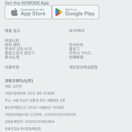
Get the KOWORK App
에스테틱 브랜드인 CCLIME, ESTHETIA와 코스메틱 브랜드인 
BEAUTYRISE를 합쳐 CEB 그룹으로 칭하고 있습니다.

끌리메(CCLIME)는 '아름다움 그 이상의 아름다움'이라는 철학과 함께, 
외면의 아름다움 뿐만 아니라 내면의 아름다움까지 케어하는 대한민국 
채용 공고
내 이력서
대표 에스테틱 브랜드입니다.

커뮤니티
비자 센터
인사이트
에스테티아(ESTHETIA)는 끌리메의 노하우를 담아 2018년 런칭한 윤
한국의 모든 비자
블로그
통합신청서 생성기
이력서 가이드
리관리 전문 에스테틱 브랜드입니다.

회사소개
인재채용
뷰티라이즈(BEAUTYRISE)는 끌리메와 에스테티아에 제공되는 에스
이용약관
개인정보취급방침
테틱 전문가용 코스메틱 브랜드이며, 현재 사업을 확장하기 위한 준비
를 하고 있습니다.

코워크위더스(주)
대표: 김진영
사업자등록번호: 522-86-01968
[끌리메뷰티 브랜드 정보]

주소: 서울 강남구 선릉로 551 새롬빌딩 5층
통신판매업신고
: 2023-서울용산-1038호
글로벌 사이트

직업정보제공사업 신고번호: J1206020200009
https://cclimebeauty.com/

상표등록번호: 4020210166984
글로벌 SNS

유료직업소개사업등록번호
: