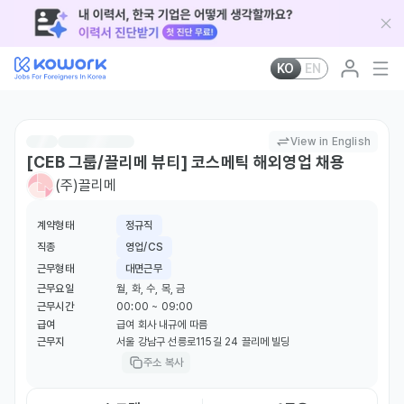
KO
EN
View in English
[CEB 그룹/끌리메 뷰티] 코스메틱 해외영업 채용
(주)끌리메
계약형태
정규직
직종
영업/CS
근무형태
대면근무
근무요일
월, 화, 수, 목, 금
근무시간
00:00 ~ 09:00
급여
급여 회사 내규에 따름
근무지
서울 강남구 선릉로115길 24 끌리메 빌딩
주소 복사