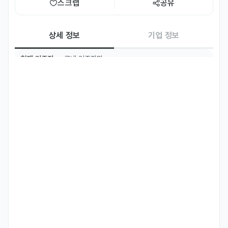
스크랩
공유
상세 정보
기업 정보
현재 거주지
국내 거주자만
주요 업무
[이런 일을 ​하게 ​될 ​거예요!]

신규런칭 브랜드"끌리메 ​뷰티" 소속으로 코스메틱상품을 해외에 ​영업하
는 ​업무를 합니다.

해외 ​B2B 유통 채널 ​개설 및 ​관리 ​(도매, 리테일, ​온/오프라인 ​파트너
사)

해외 ​유통 채널별 상품 ​관리 ​및 프로모션 기획 ​운영

글로벌 ​바이어 ​커뮤니케이션 및 거래 ​제안, 인보이스, ​계약서 ​작성

수출입 관련 ​서류 작성 ​및 ​물류/출하 입정 조율

해외 ​전시회 및 ​수출상담회 기획 및 참가

시장별 가격 정책 수립 및 매출 관리