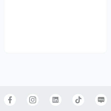
우대 사항
ㆍ서비스업 및 F&B 경력자, 호텔 경력자

ㆍ고객응대에 자신 있는 분

ㆍ밝고 긍정적인 성격의 소유자

ㆍ지정 유니폼 착용 가능자 

   (남자: 민소매 하와이안 셔츠, 쇼츠 바지/ 여자: V넥 슬리브리스 상
의, 스커트형 팬츠)

ㆍ인근 거주자
기타
ㆍ이력서가 접수되면 심사를 거쳐 서류전형 통과자에게 개별 연락 예정
선호 비자
구직비자(D-10)
복리 후생
연차
4대보험
명절선물
야간교통비
경조사 지원금
연장수당
인센티브
야근수당
휴게공간
구내식당
교육/세미나/스터디