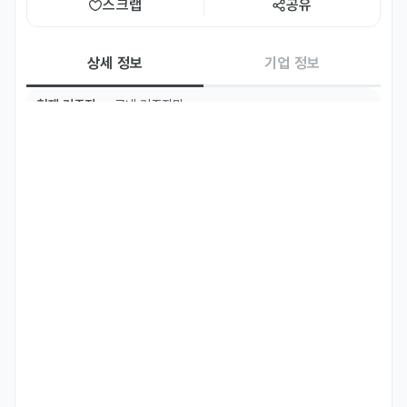
스크랩
공유
상세 정보
기업 정보
현재 거주지
국내 거주자만
필수 언어
한국어
Basic
주요 업무
ㆍ고객 응대 및 테이블 서비스

ㆍ메뉴 및 음료 제공

ㆍ업장 안내&정리 및 위생 관리

ㆍ고객 만족도 관리
자격 요건
ㆍ만 19세 이상

ㆍ학력무관

ㆍ초보자 지원 가능

ㆍ스케줄 근무 가능자 (주말 근무, 공휴일 근무)

ㆍ외국인 지원자 가능(취업비자, 한국어 소통 가능자)

ㆍ보건증 소지자