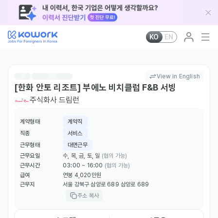
KO
EN
View in English
[한화 안토 리조트] 부에노 비치클럽 F&B 서빙
주식화사 드림런
계약형태
계약직
직종
서비스
근무형태
대면근무
근무요일
수, 목, 금, 토, 일
(협의 가능)
근무시간
03:00 ~ 16:00
(협의 가능)
급여
연봉 4,020만원
근무지
서울 강북구 삼양로 689 삼양로 689
주소 복사