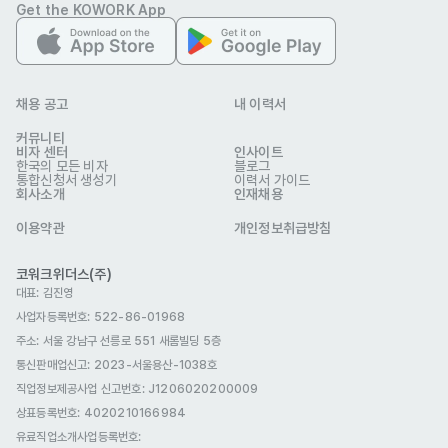
Get the KOWORK App
자기소개서
선택 제출
관련 이미지
채용 공고
내 이력서
커뮤니티
비자 센터
인사이트
한국의 모든 비자
블로그
통합신청서 생성기
이력서 가이드
회사소개
인재채용
이용약관
개인정보취급방침
코워크위더스(주)
주식화사 드림런
대표: 김진영
업종
문화·스포츠
사업자등록번호: 522-86-01968
연락처
010-7274-7833
이메일
gssamsungsa@dreamrun.co.kr
주소: 서울 강남구 선릉로 551 새롬빌딩 5층
www.dreamrun.co.kr/
웹사이트
통신판매업신고
: 2023-서울용산-1038호
회사 위치
서울 서초구 동광로 41 2층 드림런
직업정보제공사업 신고번호: J1206020200009
상표등록번호: 4020210166984
본 채용정보는 코워크위더스(주)의 동의 없이 무단전재, 재배포, 재가공할 수 없
으며, 구직활동 이외의 용도로 사용할 수 없습니다.
유료직업소개사업등록번호
: