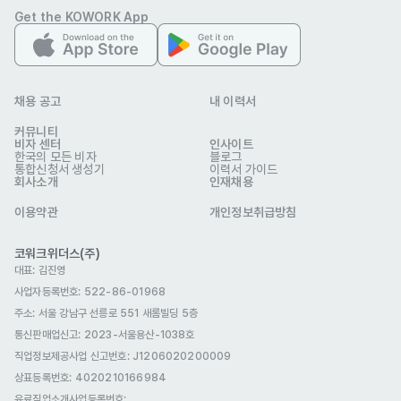
Get the KOWORK App
Akradex Co. Ltd
업종
유통
채용 공고
내 이력서
이메일
md@akradex.com
akradex.com/en
웹사이트
커뮤니티
비자 센터
인사이트
회사 위치
서울 금천구 디지털로 178 가산퍼블릭 B동 1818호
한국의 모든 비자
블로그
통합신청서 생성기
이력서 가이드
회사소개
인재채용
본 채용정보는 코워크위더스(주)의 동의 없이 무단전재, 재배포, 재가공할 수 없
으며, 구직활동 이외의 용도로 사용할 수 없습니다.
이용약관
개인정보취급방침
코워크위더스(주)
대표: 김진영
사업자등록번호: 522-86-01968
주소: 서울 강남구 선릉로 551 새롬빌딩 5층
통신판매업신고
: 2023-서울용산-1038호
직업정보제공사업 신고번호: J1206020200009
상표등록번호: 4020210166984
유료직업소개사업등록번호
: