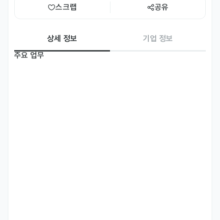
스크랩
공유
상세 정보
기업 정보
주요 업무
Plan and create social media content (Instagram, TikTok)

Appear in and film short-form video content (Reels, 
TikTok)

Manage and analyze social media performance

Assist with Meta Ads and Google Ads campaigns

Edit video content using tools such as Adobe Premiere 
Pro or CapCut
자격 요건
Fluent in both Russian and English (spoken and written)

Korean is preferred but not required

Comfortable appearing on camera and participating in 
video content
