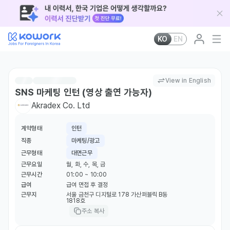
KO
EN
View in English
SNS 마케팅 인턴 (영상 출연 가능자)
Akradex Co. Ltd
계약형태
인턴
직종
마케팅/광고
근무형태
대면근무
근무요일
월, 화, 수, 목, 금
근무시간
01:00 ~ 10:00
급여
급여 면접 후 결정
근무지
서울 금천구 디지털로 178 가산퍼블릭 B동
1818호
주소 복사