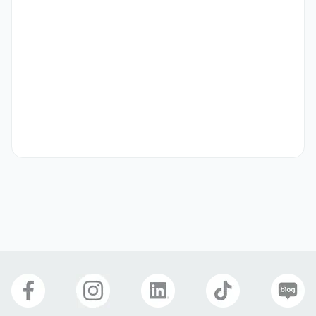
Video editing skills (Premiere Pro, CapCut, or similar)

Strong interest in social media and digital marketing

Responsible, proactive, and detail-oriented
우대 사항
Interest in beauty, skincare, or aesthetic medicine 
industry

Experience creating content for Instagram or TikTok

Basic understanding of digital advertising (Meta Ads, 
Google Ads)

Ability to follow social media trends and adapt quickly
선호 비자
재외동포(F-4)
거주(F-2)
영주자격(F-5)
국제결혼(F-6)
복리 후생
연차
식사 제공
자유복장
자기소개서
선택 제출