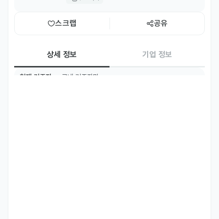
스크랩
공유
상세 정보
기업 정보
현재 거주지
국내 거주자만
TOPIK
TOPIK 5급 이상
필수 언어
영어
한국어
Native
Fluent
주요 업무
[모집부문]

국제사업실 영어팀 마케팅

[모집부문]

ㆍ인플루언서 섭외 및 진행

ㆍSNS 컨텐츠 제작 및 관리

ㆍ홈페이지 컨텐츠 관리

ㆍ구글/메타 광고 진행