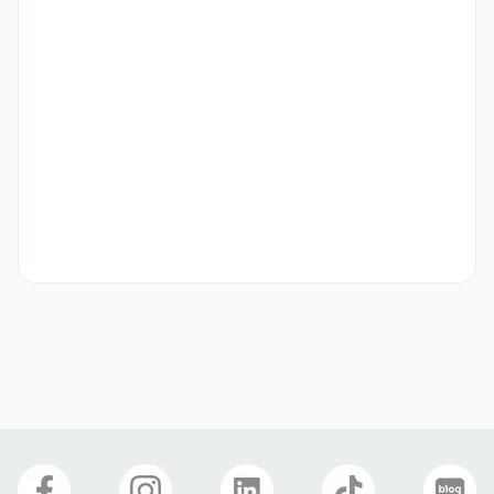
자격 요건
ㆍ영어 원어민 수준 또는 이에 준하는 커뮤니케이션 능력 보유자

ㆍ외국인의 경우 한국어 소통 가능자

ㆍ외국인의 경우 장기 근무 비자 보유자

ㆍ해외 출장에 결격 사유가 없는 자
우대 사항
ㆍ성형외과 및 병원 근무 경험자

ㆍ영어권 해외 SNS/인플루언서 마케팅 업무 경험자

ㆍ포토샵,캡컷,캔바,프리미어 등 편집툴 활용 경험자
기타
ㆍ외국인의 경우 D-10 비자 소지자에 한해 E-7 비자 지원 가능

[전형절차]

Step 01 서류전형 - Step 02 폰 인터뷰 - Step 03 대면 인터뷰 (실
무) - Step 04 최종합격

※서류 전형 합격자에 한해 개별 연락드립니다.
선호 비자
구직비자(D-10)
취업비자(E-1 ~ E-7)
재외동포(F-4)