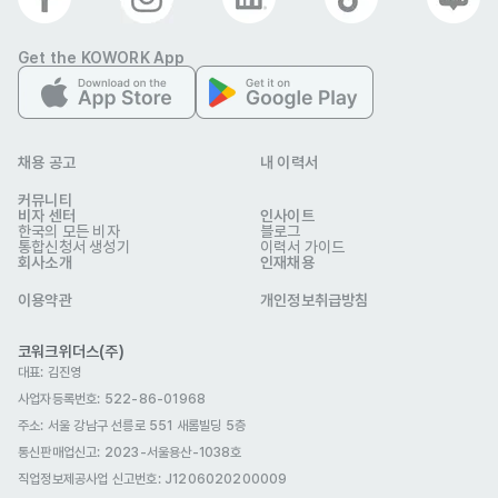
거주(F-2)
영주자격(F-5)
국제결혼(F-6)
Get the KOWORK App
복리 후생
E-7 비자지원
4대보험
출산휴가
육아휴직
연차
야근수당
연장수당
야간교통비
채용 공고
내 이력서
경조사 지원금
생일선물
구내식당
식사 제공
커뮤니티
비자 센터
인사이트
교육/세미나/스터디
워크샵
한국의 모든 비자
블로그
통합신청서 생성기
이력서 가이드
자기소개서
회사소개
인재채용
선택 제출
이용약관
포트폴리오
개인정보취급방침
선택 제출
관련 이미지
코워크위더스(주)
대표: 김진영
사업자등록번호: 522-86-01968
주소: 서울 강남구 선릉로 551 새롬빌딩 5층
통신판매업신고
: 2023-서울용산-1038호
직업정보제공사업 신고번호: J1206020200009