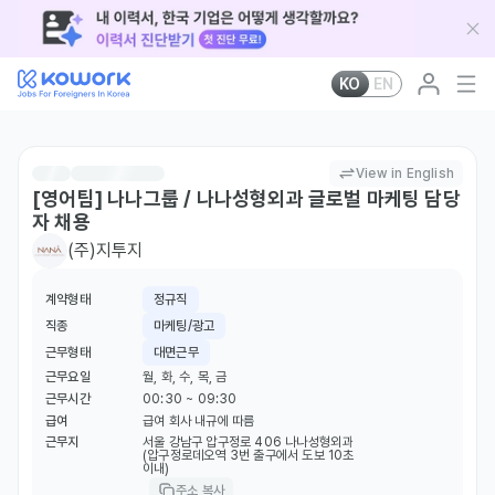
KO
EN
View in English
[영어팀] 나나그룹 / 나나성형외과 글로벌 마케팅 담당
자 채용
(주)지투지
계약형태
정규직
직종
마케팅/광고
근무형태
대면근무
근무요일
월, 화, 수, 목, 금
근무시간
00:30 ~ 09:30
급여
급여 회사 내규에 따름
근무지
서울 강남구 압구정로 406 나나성형외과
(압구정로데오역 3번 출구에서 도보 10초
이내)
주소 복사