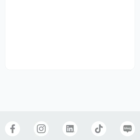
ㆍ 해외 출장 결격사유가 없는자
우대 사항
ㆍ Tecnicas Reunidas (TR) EPC Project 유경험자

ㆍ Aramco Project 유경험자

ㆍ 관련분야 자격증 보유자
선호 비자
학생비자(D-2)
구직비자(D-10)
취업비자(E-1 ~ E-7)
거주(F-2)
재외동포(F-4)
영주자격(F-5)
국제결혼(F-6)
복리 후생
E-7 비자지원
연차
육아휴직
출산휴가
4대보험
명절선물
경조사 지원금
식대제공
인센티브
휴게공간
워크샵
교육/세미나/스터디
자유복장
건강검진
식사 제공
자기소개서