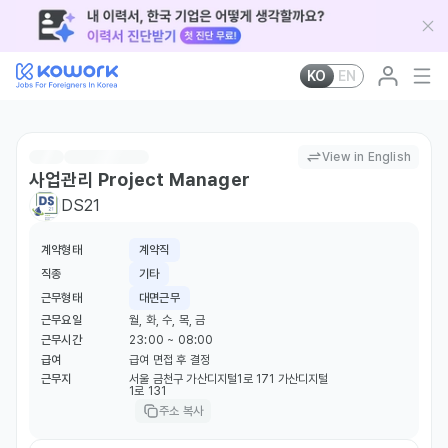
KO
EN
View in English
사업관리 Project Manager
DS21
계약형태
계약직
직종
기타
근무형태
대면근무
근무요일
월, 화, 수, 목, 금
근무시간
23:00 ~ 08:00
급여
급여 면접 후 결정
근무지
서울 금천구 가산디지털1로 171 가산디지털
1로 131
주소 복사