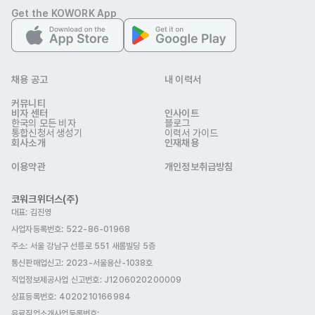
필수 제출
Get the KOWORK App
포트폴리오
선택 제출
채용 공고
내 이력서
커뮤니티
DS21
비자 센터
인사이트
업종
제조
한국의 모든 비자
블로그
통합신청서 생성기
이력서 가이드
이메일
ds2121@onececo.com
회사소개
인재채용
ds21.com/contact/
웹사이트
회사 위치
인천 서구 마중5로 20 디에스21
이용약관
개인정보취급방침
본 채용정보는 코워크위더스(주)의 동의 없이 무단전재, 재배포, 재가공할 수 없
코워크위더스(주)
으며, 구직활동 이외의 용도로 사용할 수 없습니다.
대표: 김진영
사업자등록번호: 522-86-01968
주소: 서울 강남구 선릉로 551 새롬빌딩 5층
통신판매업신고
: 2023-서울용산-1038호
직업정보제공사업 신고번호: J1206020200009
상표등록번호: 4020210166984
유료직업소개사업등록번호
: