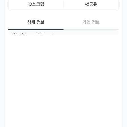
스크랩
공유
상세 정보
기업 정보
필수 언어
영어
Fluent
주요 업무
ㆍ발전/정유/화학 플랜트 수처리 프로젝트 사업관리

ㆍ주요장비 (UF, RO, EDI, 2B3T-MBP, Clarifier, Thickener, 
MMF) 유경험자

ㆍ대 발주처 대응, Hazop meeting, 기술협의 (영어 소통 필수)

ㆍ계약범위파악, Project Schedule 작성 (MS Project), Cost 및 
Outsourcing 관리

ㆍ공정, 기계, 전계장 간 인터페이스 관리
자격 요건
ㆍ영어 회의 진행 가능자

ㆍ해외 수폐수 Plant  해당 경력 10년 이상

ㆍAutoCad, Word, Excel, MS Project 활용 가능
