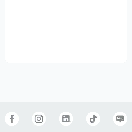
우대 사항
ㆍTecnicas Reunidas (TR) EPC Project 유경험자

ㆍAramco Project 유경험자

ㆍ관련분야 자격증 보유자
선호 비자
학생비자(D-2)
구직비자(D-10)
취업비자(E-1 ~ E-7)
거주(F-2)
재외동포(F-4)
영주자격(F-5)
국제결혼(F-6)
복리 후생
E-7 비자지원
연차
육아휴직
출산휴가
생일휴가
4대보험
명절선물
생일선물
경조사 지원금
식대제공
인센티브
휴게공간
워크샵
교육/세미나/스터디
자유복장
건강검진
식사 제공
자기소개서