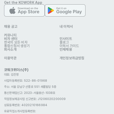
Get the KOWORK App
필수 제출
포트폴리오
선택 제출
채용 공고
내 이력서
커뮤니티
비자 센터
인사이트
DS21
한국의 모든 비자
블로그
업종
제조
통합신청서 생성기
이력서 가이드
이메일
ds2121@onececo.com
회사소개
인재채용
ds21.com/contact/
웹사이트
이용약관
개인정보취급방침
회사 위치
인천 서구 마중5로 20 디에스21
본 채용정보는 코워크위더스(주)의 동의 없이 무단전재, 재배포, 재가공할 수 없
코워크위더스(주)
으며, 구직활동 이외의 용도로 사용할 수 없습니다.
대표: 김진영
사업자등록번호: 522-86-01968
주소: 서울 강남구 선릉로 551 새롬빌딩 5층
통신판매업신고
: 2023-서울용산-1038호
직업정보제공사업 신고번호: J1206020200009
상표등록번호: 4020210166984
유료직업소개사업등록번호
: