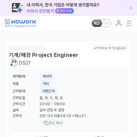
KO
EN
View in English
기계/배관 Project Engineer
DS21
계약형태
계약직
직종
기타
근무형태
대면근무
근무요일
월, 화, 수, 목, 금
근무시간
23:00 ~ 08:00
급여
급여 면접 후 결정
근무지
인천 서구 마중5로 20 디에스21
주소 복사