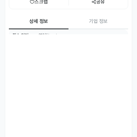
스크랩
공유
상세 정보
기업 정보
필수 언어
영어
Fluent
주요 업무
ㆍ발전/정유/화학 플랜트 수처리 프로젝트 기계/배관 설계

ㆍ주요장비 (UF, RO, EDI, 2B3T-MBP, Clarifier, Thickener, 
MMF) 유경험자

ㆍTBE & MR, GA Drawing, Piping Plan, ISO drawing 작성

ㆍ압력용기 및 ATM 탱크 강도계산서 작성

ㆍASME Stamp 설계파트 검사 및 심사 (신규 및 갱신)
자격 요건
ㆍ영어 회의 진행 가능자

ㆍ해외 수폐수 Plant  해당 경력 10년 이상

ㆍ AutoCad, Word, Excel, MS Project 활용 가능

ㆍ 해외 출장 결격사유가 없는자