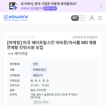
KO
EN
View in English
[마케팅] 미국 에이프릴스킨 아마존/자사몰 MD 채용
연계형 인턴사원 모집
에이피알
계약형태
인턴
직종
마케팅/광고
근무형태
대면근무
근무요일
월, 화, 수, 목, 금
근무시간
01:00 ~ 10:00
급여
월급 250만원
근무지
서울 송파구 올림픽로 300 36층 주식회사
에이피알
주소 복사