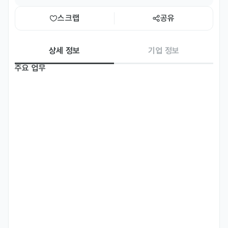
스크랩
공유
상세 정보
기업 정보
주요 업무
- 미국 아마존 내 에이프릴스킨 브랜드 인지도 강화 및 판매 증진을 위
한 마케팅 전략 기획

- 미국 시장에 대한 이해를 바탕으로 한 상세페이지·광고·프로모션 운영 
전략 차별화

- 시장 및 경쟁사 분석을 바탕으로 한 포지셔닝 확립과 신규 기회 발굴
(신제품/신규 카테고리)

- 다양한 데이터 기반으로 한 상품·가격·재고 전략 수립

- 아마존 내 제품 SKU 관리 및 소비자 리뷰 모니터링

- 아마존 ON/OFF 퍼포먼스 관리

- 에이프릴스킨 미국 자사몰 관리 (제품 등록, 프로모션 기획/운영, 광
고 관리)