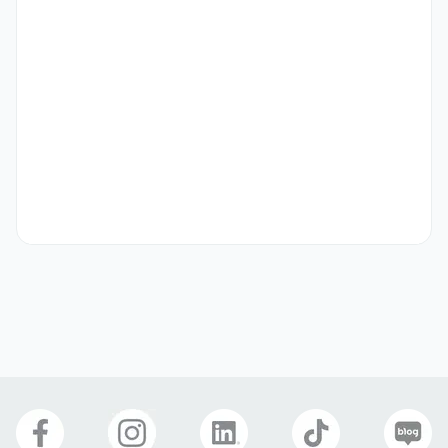
자격 요건
- 4년제 학사 졸업예정자 또는 졸업자

- 영어 커뮤니케이션 능력이 우수하신 분

- 미국 뷰티 시장 및 소셜미디어 트렌드에 대한 관심과 이해도

- 아마존 플랫폼에 대한 사용 경험 또는 기본적인 이해도

- 외국 국적의 경우, F비자 소지자 또는 취업 가능 비자 신청자격 요건
을 충족하시는 분

- 인턴 근무 종료 후 정규직 전환 시 계속 근로에 결격사유가 없으신 분
우대 사항
- Native 수준의 영어 실력을 지니신 분

- 영어권 국가 유학 또는 거주 경험 보유자

- 아마존 광고 운영 실무 경험 보유자

- 상세페이지 기획 및 운영 경험 보유자

- 뷰티 카테고리 및 글로벌 트렌드에 관심이 높은 분

- 보훈 및 장애 대상자는 관련 법령에 따라 우대
기타
[고용형태]
