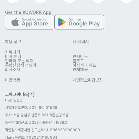
- 인턴 3개월 계약직 (기간 내 우수근무자에 한해 정규직 전환 기회 부
여)

Get the KOWORK App
[급여 및 처우]

- 월 250만원(세전)

채용 공고
내 이력서
 * 정규직 전환 시, 연 4,500만 원 (대졸 신입사원 기준 / PS, PI 등 
커뮤니티
성과급 별도)

비자 센터
인사이트
한국의 모든 비자
블로그
통합신청서 생성기
이력서 가이드
회사소개
인재채용
[근무조건]

이용약관
개인정보취급방침
- 근무시간: 시차출퇴근 제도 시행(오전8시 ~ 11시 사이, 30분 단위로 
출근시간 선택)

코워크위더스(주)
- 근무지: 잠실 롯데타워 36층, 에이피알 본사

대표: 김진영
사업자등록번호: 522-86-01968
주소: 서울 강남구 선릉로 551 새롬빌딩 5층
[서류전형 > 조직적합도검사 및 면접전형> 과제전형 > 최종합격]

통신판매업신고
: 2023-서울용산-1038호
- 본 공고는 지원 접수된 순서대로 검토 및 면접이 진행되는 수시채용으
직업정보제공사업 신고번호: J1206020200009
로 진행됩니다.

상표등록번호: 4020210166984