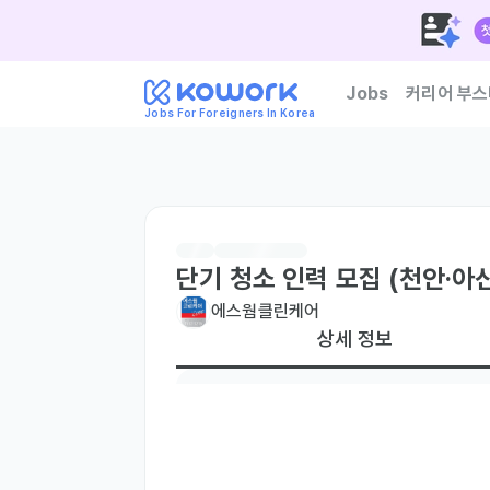
Jobs
커리어 부스
Jobs For Foreigners In Korea
한국 기업이 신뢰하는 외
단기 청소 인력 모집 (천안·아
에스웜클린케어
상세 정보
현재 거주지
국내 거주자만
필수 언어
한국어
Basic
주요 업무
# [일급 16만원] 단기 청소 인력 모집 (천안·아