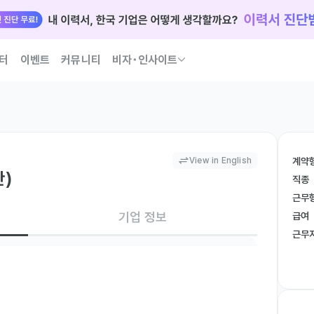
터
이벤트
커뮤니티
비자･인사이트
국인 인재 되는 법 코워크가 이끌어 드릴게요
View in English
계약
산)
직종
근무
기업 정보
급여
근무
산)
