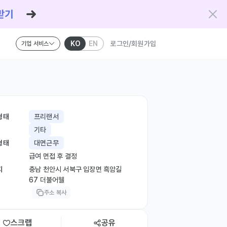
KO
EN
로그인/회원가입
기업 서비스
형태
프리랜서
기타
형태
대면근무
급여 면접 후 결정
지
충남 천안시 서북구 입장면 흑암길
67 더불어웰
주소 복사
스크랩
공유