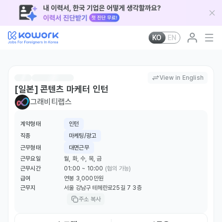
KO
EN
View in English
[일본] 콘텐츠 마케터 인턴
그래비티랩스
계약형태
인턴
직종
마케팅/광고
근무형태
대면근무
근무요일
월, 화, 수, 목, 금
근무시간
01:00 ~ 10:00
(협의 가능)
급여
연봉 3,000만원
근무지
서울 강남구 테헤란로25길 7 3층
주소 복사