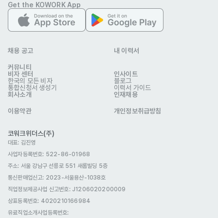
Get the KOWORK App
- 마케팅에 대한 경험: 공모전, 동아리 등 마케팅/광고 활동 경험 혹은 
관련 업무 인턴십 경험이 있는 분

- 개인 채널 운영: 본인만의 SNS 채널(유튜브, 인스타그램, 틱톡 등)을 
운영하며 팔로워나 조회수 성과를 만들어 본 분
채용 공고
내 이력서
선호 비자
커뮤니티
구직비자(D-10)
취업비자(E-1 ~ E-7)
재외동포(F-4)
비자 센터
인사이트
한국의 모든 비자
블로그
통합신청서 생성기
이력서 가이드
거주(F-2)
영주자격(F-5)
국제결혼(F-6)
회사소개
인재채용
복리 후생
이용약관
개인정보취급방침
E-7 비자지원
연차
육아휴직
4대보험
코워크위더스(주)
헬스비 지원
명절선물
생일선물
야간교통비
대표: 김진영
사업자등록번호: 522-86-01968
경조사 지원금
식대제공
휴게공간
건강검진
주소: 서울 강남구 선릉로 551 새롬빌딩 5층
식사 제공
통신판매업신고
: 2023-서울용산-1038호
자기소개서
직업정보제공사업 신고번호: J1206020200009
필수 제출
상표등록번호: 4020210166984
포트폴리오
유료직업소개사업등록번호
: