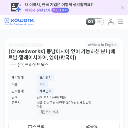
KO
EN
View in English
[Crowdworks] 동남아시아 언어 가능하신 분! (베
트남·말레이시아어, 영어/한국어)
(주)크라우드웍스
계약형태
프리랜서
직종
기타
근무형태
재택근무
급여
급여 회사 내규에 따름
근무지
서울 강남구 테헤란로 309 삼성제일빌딩
5층
주소 복사
스크랩
공유