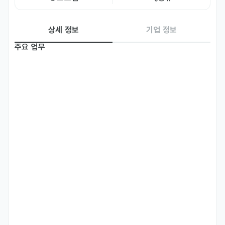
상세 정보
기업 정보
주요 업무
★ 크라우드웍스 홈페이지에서도 지원 가능 ★

https://works.crowdworks.kr/

[베트남·말레이시아]

1. 가공 작업자 (라벨링 및 QA셋 작업)

- 베트남·말레이시아의 환경정책/법령/사례 등에 대한 멀티턴 QA셋을 
삼중 번역 (현지어–영문–한국어)

- 콜센터 대화 음성 기반 대화 의도 및 문맥을 분석한 라벨링 데이터 (대
화 의도 분류, 문제 해결 단계, 상담 난이도 등 태깅)

- 이중번역(현지어·한국어)·검수·정제를 거쳐 콜센터 질의응답을 묶은 