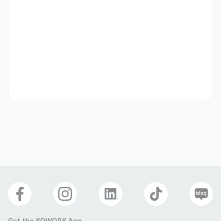
멀티턴 형태의 QA 셋

> 이중 번역 QA셋에 대한 정확성, 자연스러움, 문맥 적합성 검토

> 대화 라벨(의도/단계/난이도 등) 적정성 평가

> 표현 어색함, 번역 누락, 문장 구조 오류 등 피드백 제공
자격 요건
[베트남·말레이시아]

1. 가공 작업자 (라벨링 및 QA셋 작업)

- 베트남어 또는 말레이시아어 원어민

- 한국어, 영어, 베트남어 또는 말레이시아어 중 2개 이상 능통한 자

> 관련학과 졸업자 (언어학, 번역학 전공)

> 실무 경력 (영어, 베트남어, 말레이시아 번역 및 사용 경력)
우대 사항
- 전문적(특수적)으로 특화 통/번역 하신 경력이 있는 분야 (ESG, 환경
정책, 국제법, 동남아 정책, 콜센터 등)

 > ESG/환경정책/국제법/동남아 정책 관련 전문지식

- 통/번역 가능하신 수준
