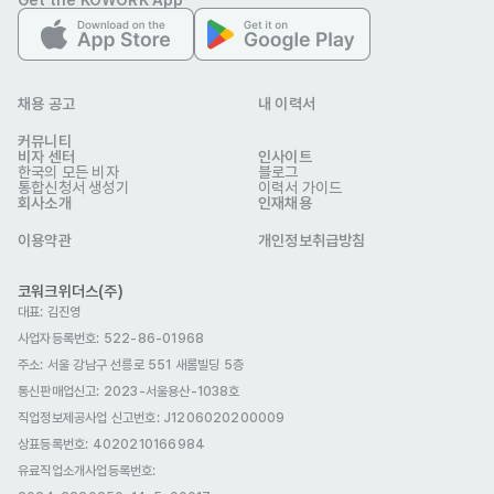
Get the KOWORK App
> (일상대화 수준, 비즈니스 수준, 특정 수준이상(공시정보 등), ESG, 
환경정책 등)

- 그 외 조건 (문어체 작성이력, 특정수준 이상의 문서 통/번역 가능 등)

- 통/번역 경력 및 원어민 여부, 그 외의 전문 경력

채용 공고
내 이력서
> 베트남어·말레이시아어 원어민 중 ESG 분야 문해력 보유 여부
커뮤니티
기타
비자 센터
인사이트
한국의 모든 비자
블로그
AI 학습용으로 사용되며, 모든 데이터는 보안 서약 필수
통합신청서 생성기
이력서 가이드
회사소개
선호 비자
인재채용
학생비자(D-2)
어학연수비자(D-4)
구직비자(D-10)
이용약관
개인정보취급방침
취업비자(E-1 ~ E-7)
비전문취업(E-8 ~ E-10)
코워크위더스(주)
대표: 김진영
동반가족(F-1, F-3)
거주(F-2)
재외동포(F-4)
사업자등록번호: 522-86-01968
영주자격(F-5)
국제결혼(F-6)
관광취업(H-1)
주소: 서울 강남구 선릉로 551 새롬빌딩 5층
통신판매업신고
: 2023-서울용산-1038호
난민(G-1)
방문취업(H-2)
직업정보제공사업 신고번호: J1206020200009
자기소개서
상표등록번호: 4020210166984
선택 제출
유료직업소개사업등록번호
:
관련 이미지