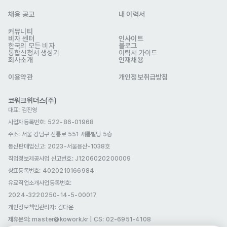
채용 공고
내 이력서
커뮤니티
비자 센터
인사이트
한국의 모든 비자
블로그
통합신청서 생성기
이력서 가이드
회사소개
인재채용
이용약관
개인정보취급방침
코워크위더스(주)
대표: 김진영
사업자등록번호: 522-86-01968
주소: 서울 강남구 선릉로 551 새롬빌딩 5층
통신판매업신고
: 2023-서울용산-1038호
직업정보제공사업 신고번호: J1206020200009
상표등록번호: 4020210166984
유료직업소개사업등록번호
:
2024-3220250-14-5-00017
개인정보책임관리자: 김다운
제휴문의: master@kowork.kr
|
CS: 02-6951-4108