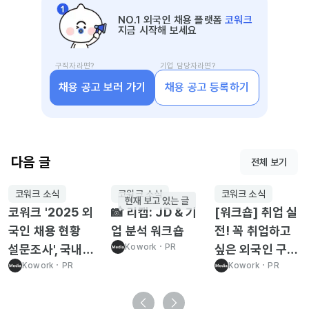
NO.1 외국인 채용 플랫폼
코워크
지금 시작해 보세요
구직자라면?
기업 담당자라면?
채용 공고 보러 가기
채용 공고 등록하기
다음 글
전체 보기
코워크 소식
코워크 소식
코워크 소식
현재 보고 있는 글
코워크 '2025 외
📸 리캡: JD & 기
[워크숍] 취업 실
국인 채용 현황
업 분석 워크숍
전! 꼭 취업하고
설문조사', 국내
Kowork
･
PR
싶은 외국인 구직
기업 10곳 중 7
Kowork
･
PR
자를 위한 JD 및
Kowork
･
PR
곳, 외국인 채용
기업 분석 워크숍
중이거나 계획 중