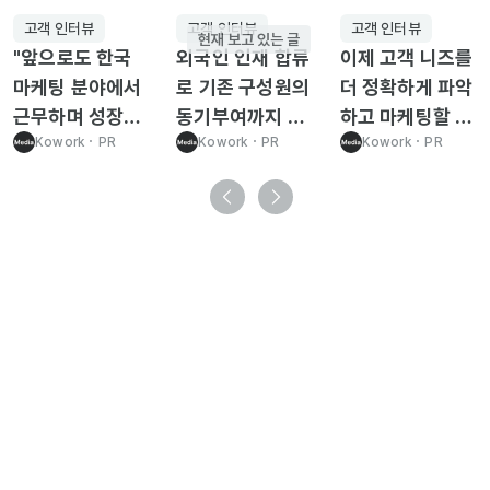
고객 인터뷰
고객 인터뷰
고객 인터뷰
현재 보고 있는 글
"앞으로도 한국
외국인 인재 합류
이제 고객 니즈를
마케팅 분야에서
로 기존 구성원의
더 정확하게 파악
근무하며 성장하
동기부여까지 이
하고 마케팅할 수
고 싶습니다."
Kowork
･
PR
끌어내서 시너지
Kowork
･
PR
있어요 — 홈스인
Kowork
･
PR
가 엄청나요! —
코리아
휴온스