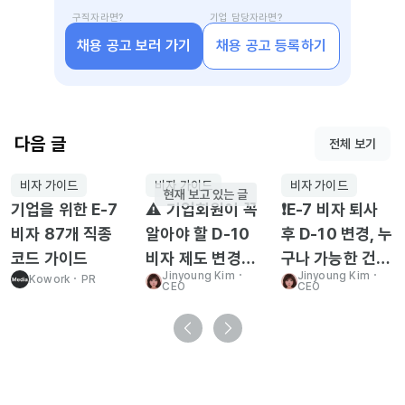
구직자라면?
기업 담당자라면?
채용 공고 보러 가기
채용 공고 등록하기
다음 글
전체 보기
비자 가이드
비자 가이드
비자 가이드
현재 보고 있는 글
기업을 위한 E-7
⚠️ 기업회원이 꼭
❗E-7 비자 퇴사
비자 87개 직종
알아야 할 D-10
후 D-10 변경, 누
코드 가이드
비자 제도 변경
구나 가능한 건
Jinyoung Kim
･
Jinyoung Kim
･
Kowork
･
PR
(25.10.29부터
아닙니다
CEO
CEO
시행)